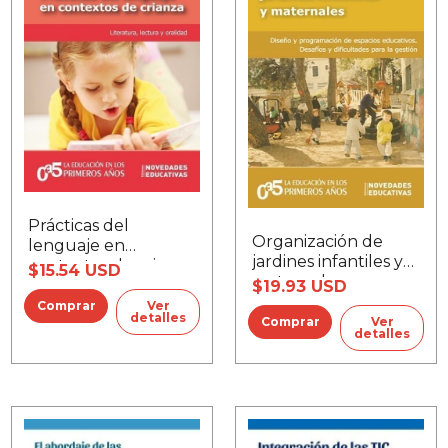
Prácticas del
Organización de
lenguaje en
jardines infantiles y
contextos de crianza
$15.54 USD
maternales
$19.93 USD
Ver
detalles
Ver
detalles