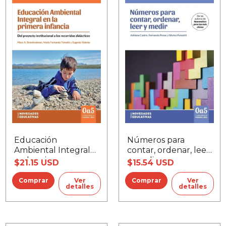
Educación
Números para
Ambiental Integral
contar, ordenar, leer
en la primera
y medir
$21.15 USD
$15.54 USD
infancia
Ver
Ver
detalles
detalles