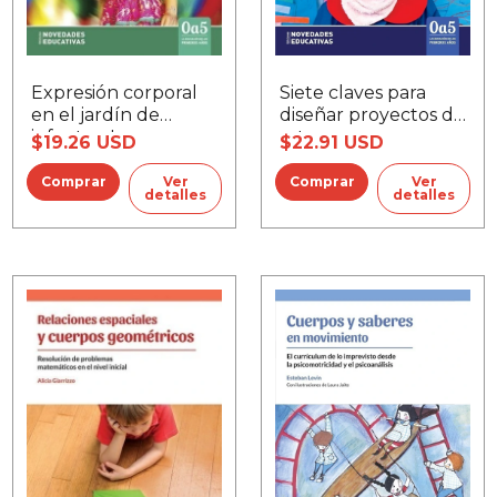
Siete claves para
Expresión corporal
diseñar proyectos de
en el jardín de
arte
infantes, La
$22.91 USD
$19.26 USD
Ver
Ver
detalles
detalles