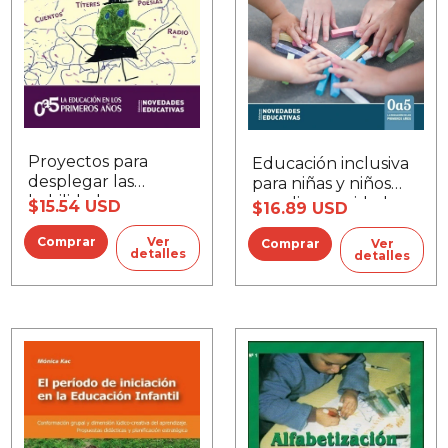
Proyectos para
Educación inclusiva
desplegar las
para niñas y niños
habilidades
con discapacidades
$15.54 USD
$16.89 USD
lingüisticas
Ver
Ver
detalles
detalles