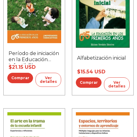
Período de iniciación
Alfabetización inicial
en la Educación
Infantil, El
$21.15 USD
$15.54 USD
Ver
detalles
Ver
detalles