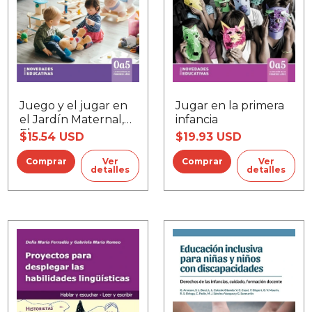
Juego y el jugar en
Jugar en la primera
el Jardín Maternal,
infancia
El
$15.54 USD
$19.93 USD
Ver
Ver
detalles
detalles