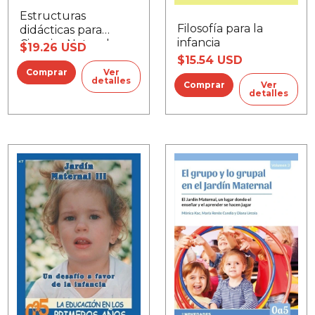
Estructuras
Filosofía para la
didácticas para
infancia
Ciencias Naturales
$19.26 USD
$15.54 USD
Ver
detalles
Ver
detalles