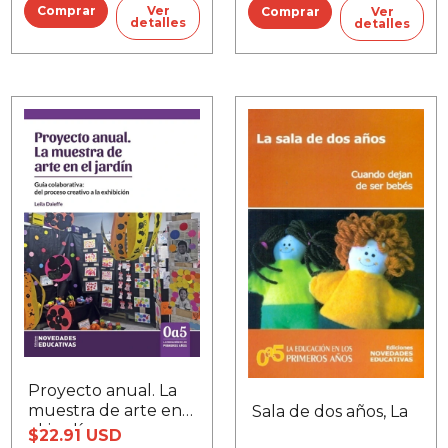
Ver
Ver
detalles
detalles
Proyecto anual. La
muestra de arte en
Sala de dos años, La
el jardín
$22.91 USD