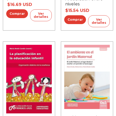
niveles
$16.69 USD
$15.54 USD
Ver
detalles
Ver
detalles