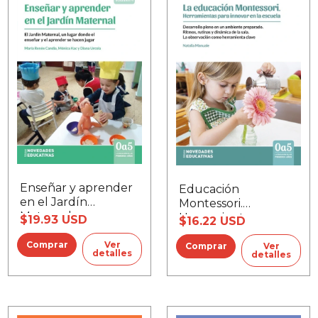
Enseñar y aprender
Educación
en el Jardín
Montessori.
Maternal
Herramientas para
$19.93 USD
$16.22 USD
innovar en la
escuela, La
Ver
Ver
detalles
detalles