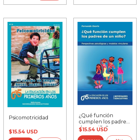
¿Qué función
Psicomotricidad
cumplen los padres
de un niño?
$15.54 USD
$15.54 USD