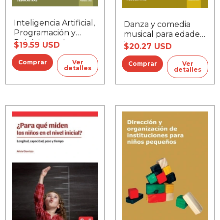
Inteligencia Artificial,
Danza y comedia
Programación y
musical para edades
Robótica en la
tempranas
$19.59 USD
$20.27 USD
primera infancia
Ver
Ver
detalles
detalles