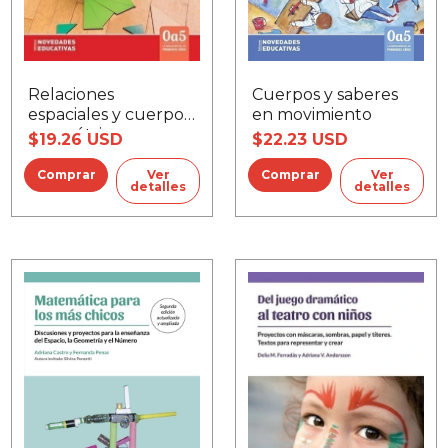
Relaciones
Cuerpos y saberes
espaciales y cuerpos
en movimiento
geométricos
$19.26 USD
$22.23 USD
Ver
Ver
detalles
detalles