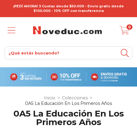
¡PEDÍ AHORA! 3 Cuotas desde $50.000 - Envío gratis desde
$100.000 - 10% OFF con transferencia
0
Inicio
>
Colecciones
>
0A5 La Educación En Los Primeros Años
0A5 La Educación En Los
Primeros Años