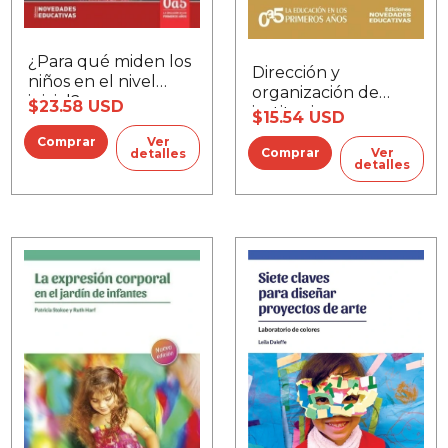
¿Para qué miden los
Dirección y
niños en el nivel
organización de
inicial?
$23.58 USD
instituciones para
$15.54 USD
niños pequeños
Ver
Ver
detalles
detalles