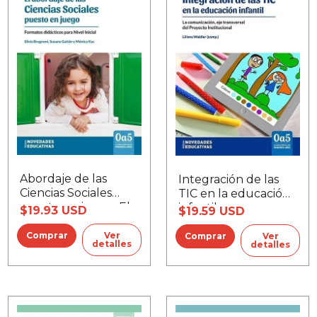
Abordaje de las
Integración de las
Ciencias Sociales
TIC en la educación
puesto en juego, El
infantil
$19.93 USD
$19.59 USD
Ver
Ver
detalles
detalles