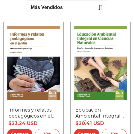
Informes y relatos
Educación
pedagógicos en el
Ambiental Integral
jardín
en Ciencias
$23.24 USD
$20.41 USD
Naturales
Ver
Ver