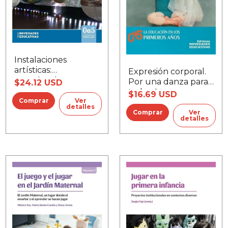
Instalaciones
artísticas:
Expresión corporal.
experiencias
Por una danza para
$24.12 USD
inmersivas y
todos, La
$16.69 USD
multisensoriales
Ver
detalles
Ver
detalles