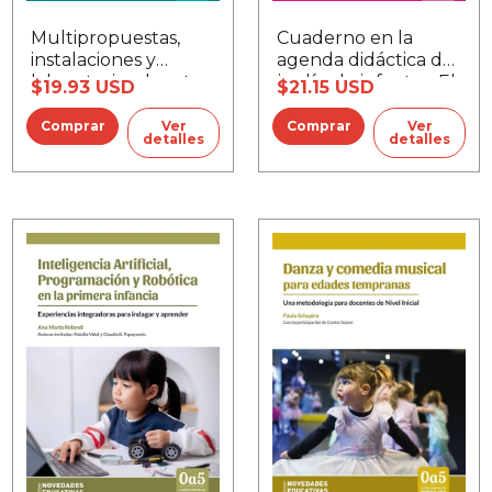
Cuaderno en la
Multipropuestas,
agenda didáctica del
instalaciones y
jardín de infantes, El
laboratorios de arte
$21.15 USD
$19.93 USD
Ver
Ver
detalles
detalles