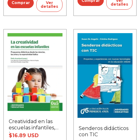
Ver
Ver
detalles
detalles
Creatividad en las
escuelas infantiles,
Senderos didácticos
La
con TIC
$16.89 USD