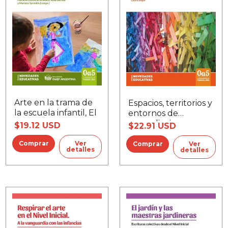
Arte en la trama de
Espacios, territorios y
la escuela infantil, El
entornos de
aprendizaje
$19.12 USD
$22.91 USD
Ver
Ver
detalles
detalles