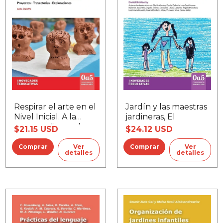
Jardín y las maestras
Respirar el arte en el
jardineras, El
Nivel Inicial. A la
vanguardia con las
$24.12 USD
$21.15 USD
infancias
Ver
Ver
detalles
detalles