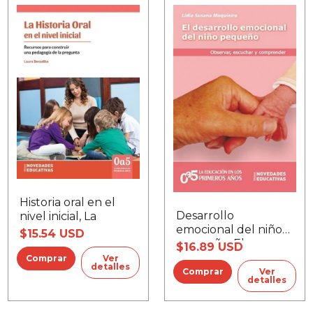
Historia oral en el
Desarrollo
nivel inicial, La
emocional del niño
$15.54 USD
pequeño, El
$16.89 USD
Ver
detalles
Ver
detalles