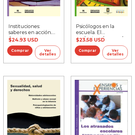
Instituciones:
Psicólogos en la
saberes en acción.
escuela. El
Aportes para un
replanteo de un rol
$24.93 USD
$23.58 USD
pensamiento clínico,
confuso
Las
Ver
Ver
detalles
detalles