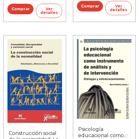
perdida
escolar
Ver
Ver
detalles
detalles
Psicología
Construcción social
educacional como