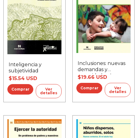
Inclusiones: nuevas
Inteligencia y
demandas y
subjetividad
necesidades, Las
$19.66 USD
$15.54 USD
Ver
Ver
detalles
detalles