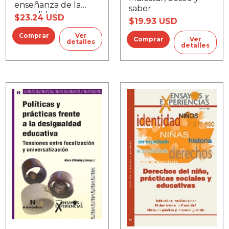
enseñanza de la
saber
sexualidad
$23.24 USD
$19.93 USD
Ver
Ver
detalles
detalles