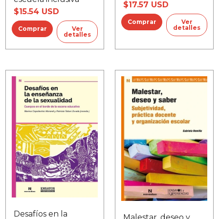
andamiar procesos
$17.57 USD
$15.54 USD
de inclusión
educativa
Ver
detalles
Ver
detalles
Desafíos en la
Malestar, deseo y