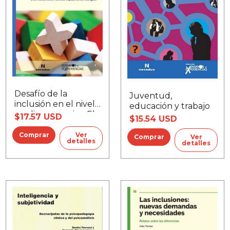
Desafío de la
Juventud,
inclusión en el nivel
educación y trabajo
medio y superior, El
$17.57 USD
$15.54 USD
Ver
Ver
detalles
detalles