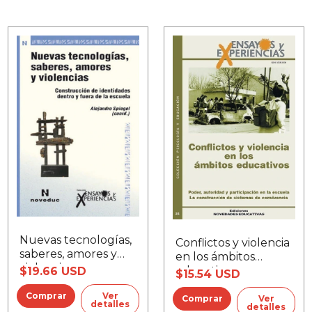
Nuevas tecnologías,
Conflictos y violencia
saberes, amores y
en los ámbitos
violencias
educativos
$19.66 USD
$15.54 USD
Ver
Ver
detalles
detalles