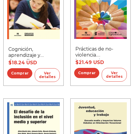
Prácticas de no-
Cognición,
violencia.
aprendizaje y
Intervenciones en
desarrollo
$21.49 USD
$18.24 USD
situaciones
conflictivas
Ver
Ver
detalles
detalles