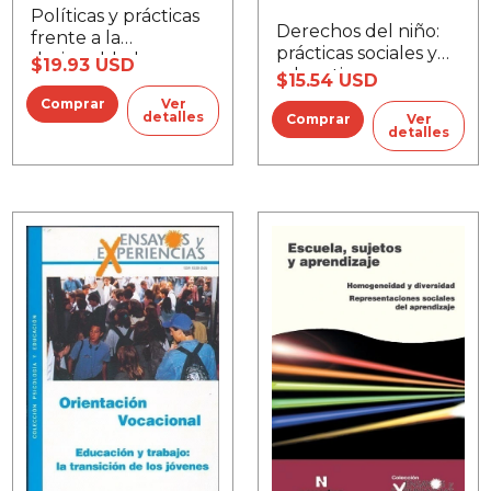
Políticas y prácticas
Derechos del niño:
frente a la
prácticas sociales y
desigualdad
$19.93 USD
educativas
$15.54 USD
educativa
Ver
detalles
Ver
detalles