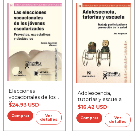
Elecciones
Adolescencia,
vocacionales de los
tutorías y escuela
jóvenes
$24.93 USD
$16.42 USD
escolarizados, Las
Ver
Ver
detalles
detalles