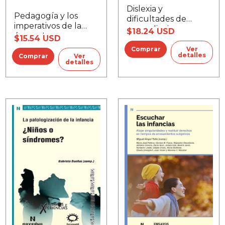
Dislexia y
Pedagogía y los
dificultades de
imperativos de la
aprendizaje
$18.24 USD
época, La
$15.54 USD
Ver
detalles
Ver
detalles