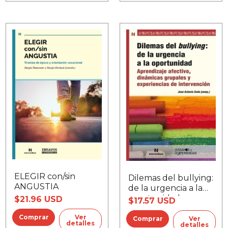
ELEGIR con/sin
Dilemas del bullying:
ANGUSTIA
de la urgencia a la
oportunidad
$21.96 USD
$17.57 USD
Ver
Ver
detalles
detalles