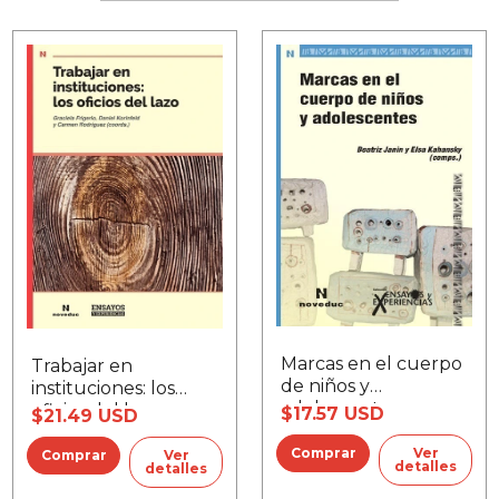
Marcas en el cuerpo
Trabajar en
de niños y
instituciones: los
adolescentes
oficios del lazo
$17.57 USD
$21.49 USD
Ver
Ver
detalles
detalles