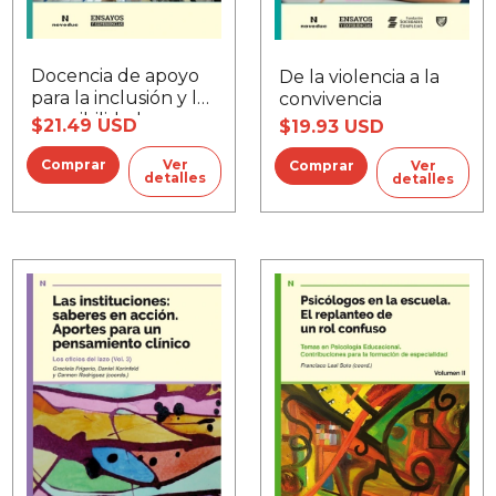
Docencia de apoyo
De la violencia a la
para la inclusión y la
convivencia
accesibilidad
$21.49 USD
$19.93 USD
educativa, La
Ver
Ver
detalles
detalles