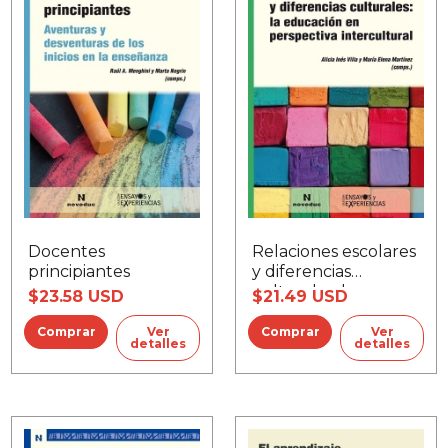
Docentes
Relaciones escolares
principiantes
y diferencias
culturales: la
$23.58 USD
$21.49 USD
educación en
perspectiva
Ver
Ver
detalles
detalles
intercultural