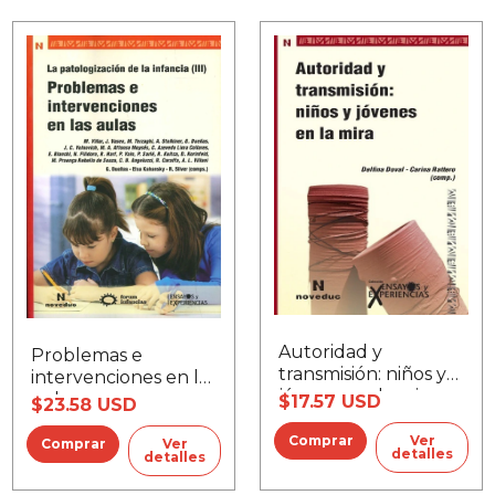
Autoridad y
Problemas e
transmisión: niños y
intervenciones en las
jóvenes en la mira
aulas
$17.57 USD
$23.58 USD
Ver
Ver
detalles
detalles