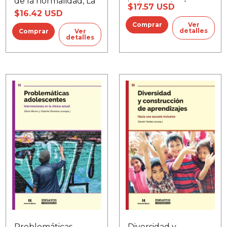
de la normalidad, La
instrumento de
$17.57 USD
$16.42 USD
análisis e
intervención, La
Ver
detalles
Ver
detalles
Diversidad y
Problemáticas