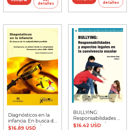
detalles
detalles
BULLYING:
Diagnósticos en la
Responsabilidades y
infancia. En busca de
aspectos legales en
$16.42 USD
la subjetividad
$16.89 USD
la convivencia