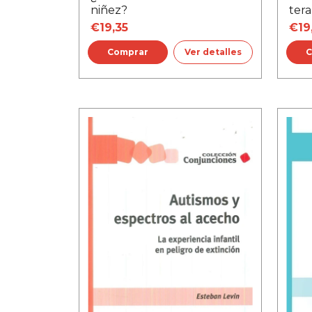
niñez?
ter
€19,35
€19
Ver detalles