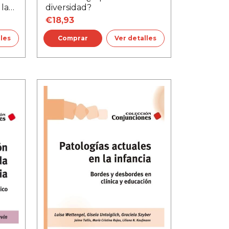
 la
diversidad?
€18,93
lles
Ver detalles