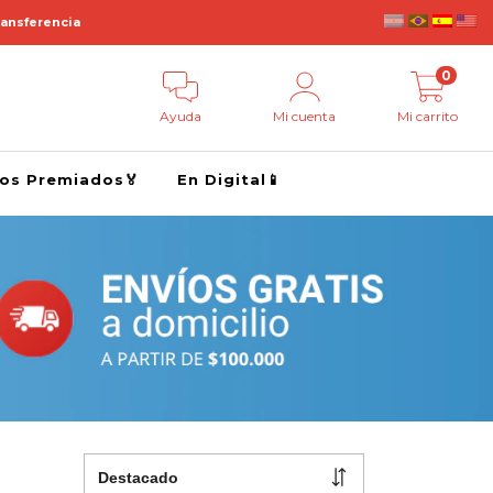
ransferencia
0
Ayuda
Mi cuenta
Mi carrito
ros Premiados🏅
En Digital📱