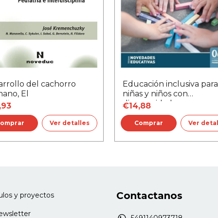
rrollo del cachorro
Educación inclusiva para
ano, El
niñas y niños con
discapacidades
,93
€14,88
Ver detalles
Ver deta
Contactanos
culos y proyectos
newsletter
5491140973718