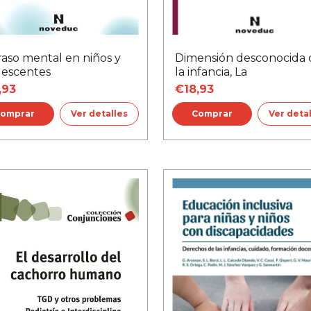
raso mental en niños y
Dimensión desconocida 
lescentes
la infancia, La
,93
€18,93
Ver detalles
Ver deta