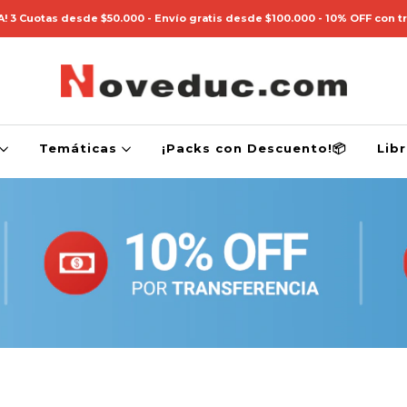
! 3 Cuotas desde $50.000 - Envío gratis desde $100.000 - 10% OFF con t
Temáticas
¡Packs con Descuento!📦
Lib