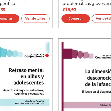
apéutico
problemáticas graves en
infancia
,35
€18,93
Ver detalles
Ver deta