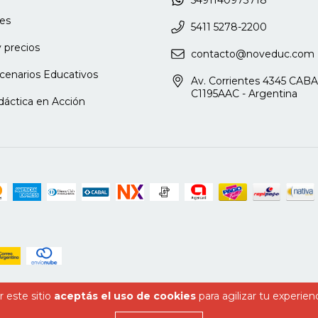
es
5411 5278-2200
 precios
contacto@noveduc.com
cenarios Educativos
Av. Corrientes 4345 CABA
C1195AAC - Argentina
dáctica en Acción
 este sitio
aceptás el uso de cookies
para agilizar tu experien