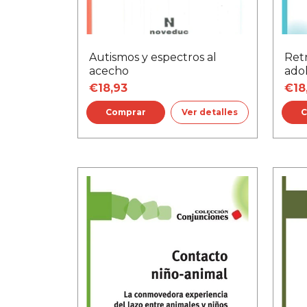
Autismos y espectros al
Ret
acecho
ado
€18,93
€18
Ver detalles