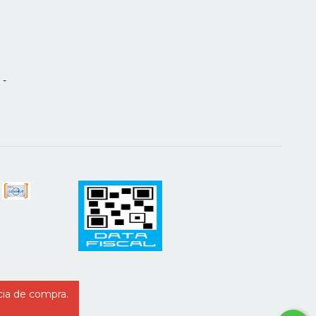
 -
cia de compra.