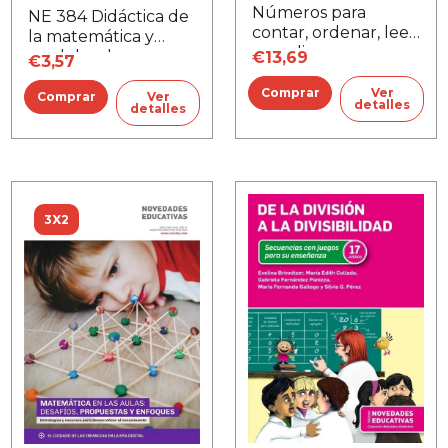
Números para
NE 384 Didáctica de
contar, ordenar, leer
la matemática y
y medir
modelos de
€13,69
€3,57
enseñanza
Ver
Ver
detalles
detalles
3X2