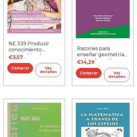
NE 339 Producir
Razones para
conocimiento
enseñar geometría
matemático /
€3,57
en la educación
Ciudadanía,
€14,29
básica
derechos,
Ver
detalles
Ver
participación
detalles