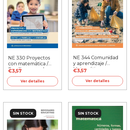
NE 344 Comunidad
NE 330 Proyectos
y aprendizaje /
con matemática /
Matemática
Familia y escuela
€3,57
€3,57
Ver detalles
Ver detalles
SIN STOCK
SIN STOCK