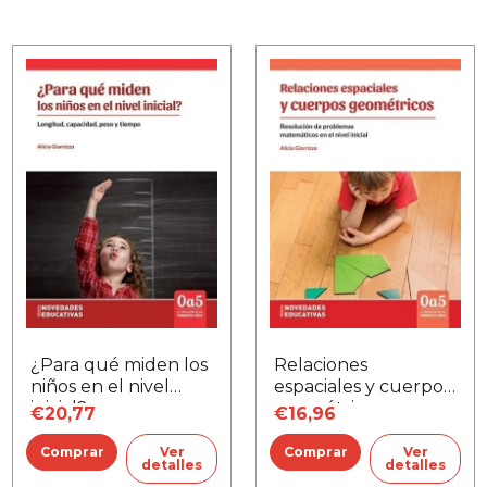
¿Para qué miden los
Relaciones
niños en el nivel
espaciales y cuerpos
inicial?
geométricos
€20,77
€16,96
Ver
Ver
detalles
detalles