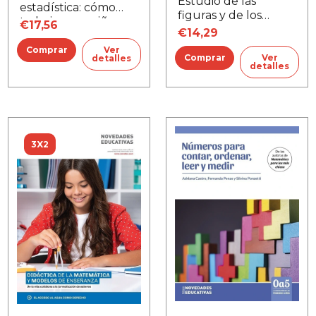
Estudio de las
estadística: cómo
figuras y de los
trabajar con niños y
€17,56
cuerpos
€14,29
jóvenes
geométricos, El
Ver
Ver
detalles
detalles
3X2