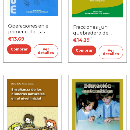
Operaciones en el
Fracciones ¿un
primer ciclo, Las
quebradero de
cabeza?
€13,69
€14,29
Ver
Ver
detalles
detalles