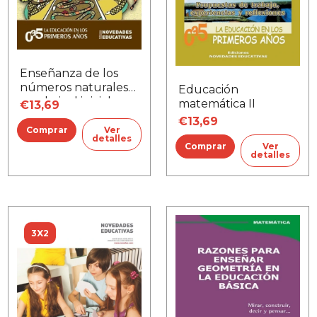
Enseñanza de los
números naturales
Educación
en el nivel inicial
matemática II
€13,69
€13,69
Ver
detalles
Ver
detalles
3X2