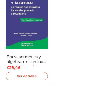
Entre aritmética y
álgebra: un camino
que atraviesa los
€19,46
niveles primario y
secundario
Ver detalles