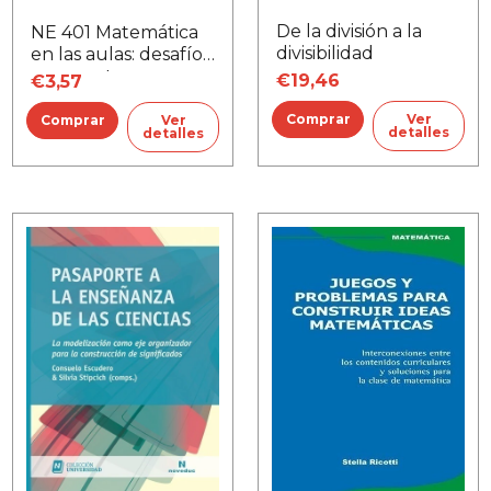
De la división a la
NE 401 Matemática
divisibilidad
en las aulas: desafíos,
propuestas y
€19,46
€3,57
enfoques
Ver
Ver
detalles
detalles