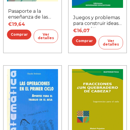
Pasaporte a la
enseñanza de las
Juegos y problemas
ciencias
para construir ideas
€19,64
matemáticas
€16,07
Ver
detalles
Ver
detalles