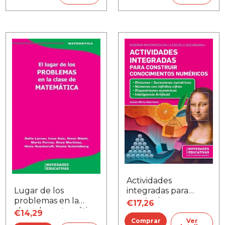
Actividades
Lugar de los
integradas para
problemas en la
construir
€17,26
clase de matemática,
conocimientos
€14,29
El
numéricos
Ver