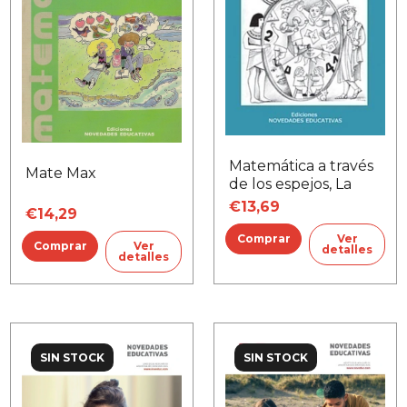
Matemática a través
Mate Max
de los espejos, La
€13,69
€14,29
Ver
Ver
detalles
detalles
SIN STOCK
SIN STOCK