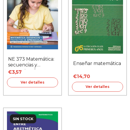
NE 373 Matemática:
Enseñar matemática
secuencias y
proyectos de
€3,57
€14,70
aprendizaje
Ver detalles
Ver detalles
SIN STOCK