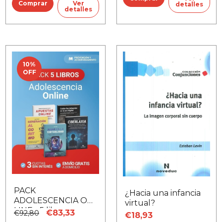
Ver
detalles
detalles
10
%
OFF
PACK
¿Hacia una infancia
ADOLESCENCIA ON-
virtual?
LINE - 5 libros
€83,33
€92,80
€18,93