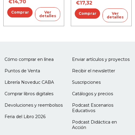
educación de
violencias
€14,70
€17,32
nativos digitales
Ver
Ver
detalles
detalles
Cómo comprar en línea
Enviar artículos y proyectos
Puntos de Venta
Recibir el newsletter
Librería Noveduc CABA
Suscripciones
Comprar libros digitales
Catálogos y precios
Devoluciones y reembolsos
Podcast Escenarios
Educativos
Feria del Libro 2026
Podcast Didáctica en
Acción