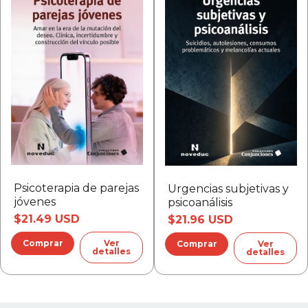
Psicoterapia de parejas
Urgencias subjetivas y
jóvenes
psicoanálisis
$21.49 USD
$21.96 USD
Ver
Ver
detalles
detalles