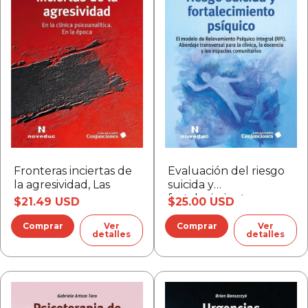
Fronteras inciertas de
Evaluación del riesgo
la agresividad, Las
suicida y
fortalecimiento
$21.49 USD
$25.00 USD
psíquico
Ver
Ver
detalles
detalles