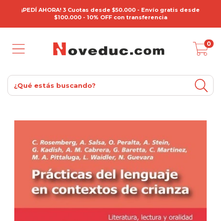
¡PEDÍ AHORA! 3 Cuotas desde $50.000 - Envío gratis desde
$100.000 - 10% OFF con transferencia
0