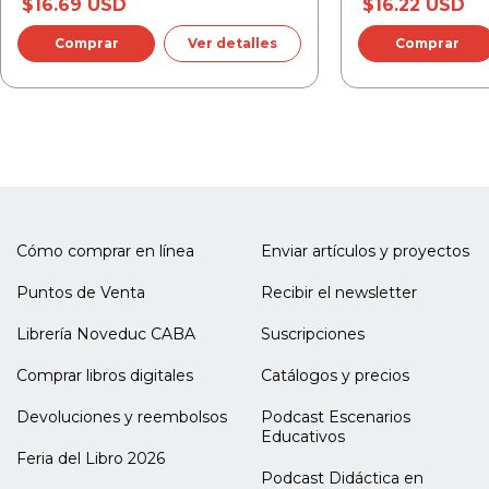
Capítulo 6.
$16.69 USD
$16.22 USD
La enseñanza de las prácticas deportivas de campo
Ver detalles
dividido.
Dos enfoques alternativos para el abordaje del
vóleibol: el técnico y el conceptual
Capítulo 7.
La enseñanza de las prácticas deportivas de bate y
campo.
El sóftbol: etapas de enseñanza
Cómo comprar en línea
Enviar artículos y proyectos
Puntos de Venta
Recibir el newsletter
Librería Noveduc CABA
Suscripciones
Comprar libros digitales
Catálogos y precios
Devoluciones y reembolsos
Podcast Escenarios
Educativos
Feria del Libro 2026
Podcast Didáctica en