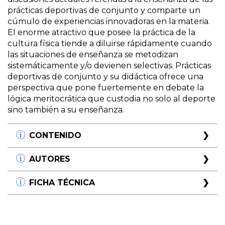
prácticas deportivas de conjunto y comparte un
cúmulo de experiencias innovadoras en la materia.
El enorme atractivo que posee la práctica de la
cultura física tiende a diluirse rápidamente cuando
las situaciones de enseñanza se metodizan
sistemáticamente y/o devienen selectivas. Prácticas
deportivas de conjunto y su didáctica ofrece una
perspectiva que pone fuertemente en debate la
lógica meritocrática que custodia no solo al deporte
sino también a su enseñanza.
CONTENIDO
Capítulo 1.
AUTORES
Las prácticas deportivas de conjunto como
contenido curricular
Diego Cavalli
FICHA TÉCNICA
Profesor Nacional de Educación Física.
Capítulo 2.
Entrenador de hándbol. Licenciado en Ciencias
Título:
Prácticas deportivas de conjunto y su
La perspectiva del derecho en la enseñanza de las
de la Educación (UBA). Formador de docentes de
didáctica
prácticas deportivas de conjunto.
Educación Física en diversas universidades e