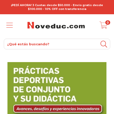
¡PEDÍ AHORA! 3 Cuotas desde $50.000 - Envío gratis desde
$100.000 - 10% OFF con transferencia
0