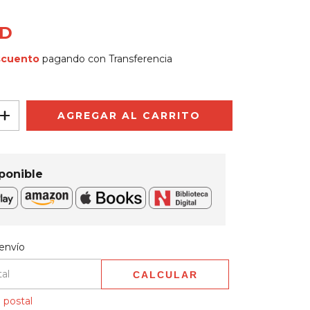
SD
scuento
pagando con Transferencia
ponible
 CP:
CAMBIAR CP
envío
CALCULAR
 postal