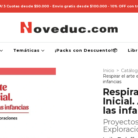
! 3 Cuotas desde $50.000 - Envío gratis desde $100.000 - 10% OFF con t
Temáticas
¡Packs con Descuento!📦
Lib
Inicio
>
Catálo
Respirar el arte 
infancias
Respira
Inicial
las inf
Proyectos 
Exploraci