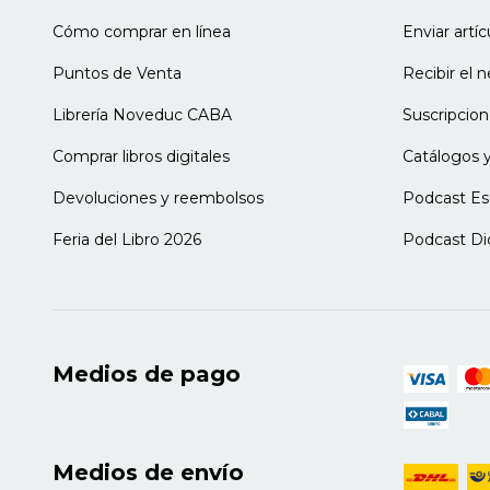
- Explorar las herramientas
Cómo comprar en línea
Enviar artí
- Explorar los contrastes
Sugerencias para tener en cuenta
Puntos de Venta
Recibir el 
YAPA. Dibujo libre, o dibujar con libertad
Librería Noveduc CABA
Suscripcion
Capítulo 4. Pensar en trayectoria
Comprar libros digitales
Catálogos y
¿Y cómo seguimos?
Pensando algunos ejes organizadores por
Devoluciones y reembolsos
Podcast Es
- Salas de 1 y 2 años
- Sala de 3 años
Feria del Libro 2026
Podcast Di
- Sala de 4 años
- Sala de 5 años
Capítulo 5. Pensar en vanguardias
Una forma de ver y hacer arte
Medios de pago
- Impresionismo
- Expresionismo
- Fauvismo
- Dadaísmo
Medios de envío
- Surrealismo