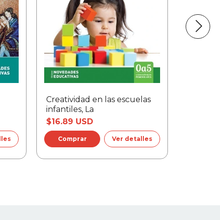
Creatividad en las escuelas
Arte en 
infantiles, La
escuela i
$16.89 USD
$19.12 
lles
Ver detalles