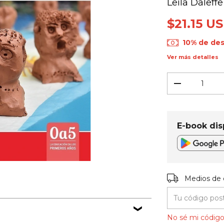
Leila Daleffe
$21.15 U
10% de de
Ver más detalles
E-book dis
Entregas para el
Medios de 
No sé mi código