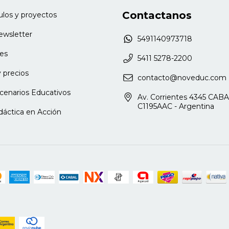
Contactanos
culos y proyectos
newsletter
5491140973718
es
5411 5278-2200
 precios
contacto@noveduc.com
 sala
cenarios Educativos
Av. Corrientes 4345 CABA
C1195AAC - Argentina
dáctica en Acción