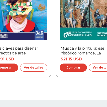
s
las infancias frente al arte?
e claves para diseñar
Música y la pintura: ese
ectos de arte
histórico romance, La
.91 USD
$21.15 USD
Ver detalles
Ver deta
trato? ¿Puede ser un eje?
 en un eje?