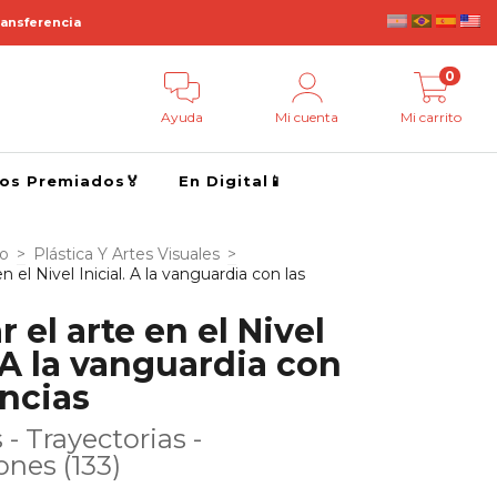
ransferencia
0
Ayuda
Mi cuenta
Mi carrito
ros Premiados🏅
En Digital📱
go
>
Plástica Y Artes Visuales
>
en el Nivel Inicial. A la vanguardia con las
r el arte en el Nivel
. A la vanguardia con
ancias
- Trayectorias -
ones (133)