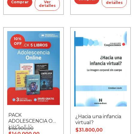
Ver
detalles
detalles
10
%
OFF
PACK
¿Hacia una infancia
ADOLESCENCIA ON-
virtual?
LINE - 5 libros
$155.900,00
$31.800,00
$140.000,00