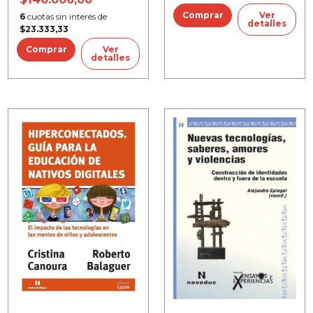
Ver
6
cuotas sin interés de
detalles
$23.333,33
Ver
detalles