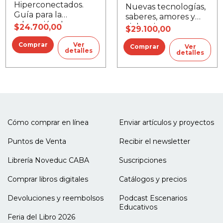
Hiperconectados.
Nuevas tecnologías,
Guía para la
saberes, amores y
educación de
violencias
$24.700,00
$29.100,00
nativos digitales
Ver
Ver
detalles
detalles
Cómo comprar en línea
Enviar artículos y proyectos
Puntos de Venta
Recibir el newsletter
Librería Noveduc CABA
Suscripciones
Comprar libros digitales
Catálogos y precios
Devoluciones y reembolsos
Podcast Escenarios
Educativos
Feria del Libro 2026