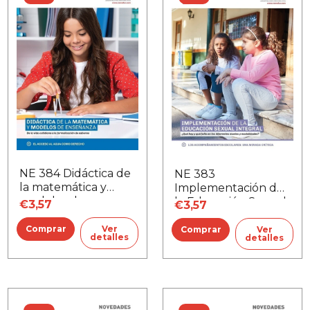
NE 384 Didáctica de
NE 383
la matemática y
Implementación de
modelos de
la Educación Sexual
€3,57
€3,57
enseñanza
Integral
Ver
Ver
detalles
detalles