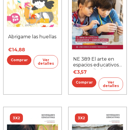
Abrigame las huellas
€14,88
NE 389 El arte en
Ver
detalles
espacios educativos
y comunitarios
€3,57
Ver
detalles
3X2
3X2