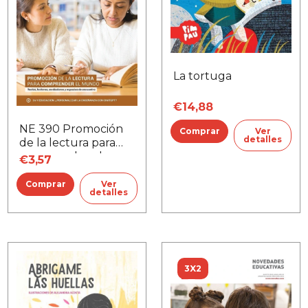
La tortuga
€14,88
NE 390 Promoción
Ver
detalles
de la lectura para
comprender el
€3,57
mundo
Ver
detalles
3X2