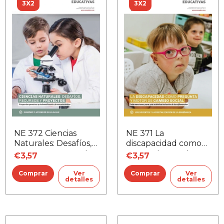
3X2
3X2
NE 372 Ciencias
NE 371 La
Naturales: Desafíos,
discapacidad como
recursos y proyectos
pregunta y motor
€3,57
€3,57
de cambio social
Ver
Ver
detalles
detalles