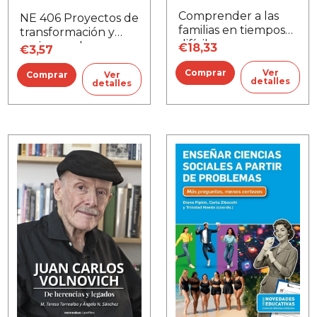
Comprender a las
NE 406 Proyectos de
familias en tiempos
transformación y
difíciles
mejora en las
€18,33
€3,57
escuelas
Ver
Ver
detalles
detalles