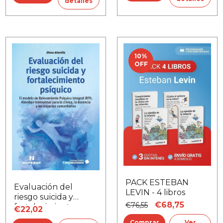
detalles
10
%
OFF
PACK ESTEBAN
Evaluación del
LEVIN - 4 libros
riesgo suicida y
€68,75
€76,55
fortalecimiento
€22,02
psíquico
Ver