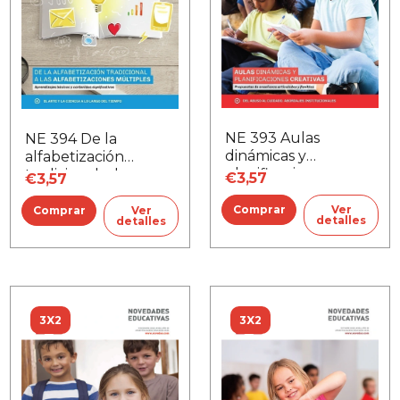
NE 393 Aulas
NE 394 De la
dinámicas y
alfabetización
planificaciones
tradicional a las
€3,57
€3,57
creativas
alfabetizaciones
múltiples
Ver
Ver
detalles
detalles
3X2
3X2