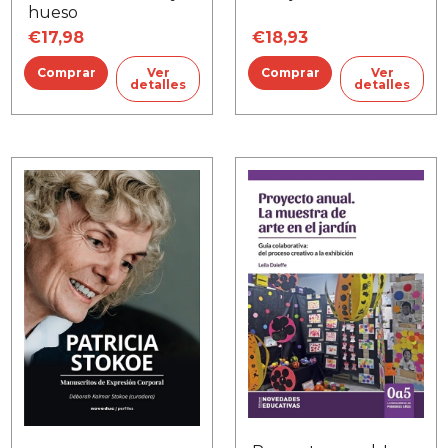
hueso
€17,98
€18,93
Ver
Ver
detalles
detalles