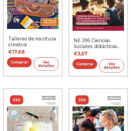
Talleres de escritura
NE 395 Ciencias
creativa
Sociales: didácticas
€17,68
para promover una
€3,57
ciudadanía activa
Ver
Ver
detalles
detalles
3X2
3X2