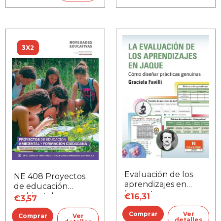
3X2
Evaluación de los
NE 408 Proyectos
aprendizajes en
de educación
jaque, La
ambiental y
€16,31
€3,57
formación
Ver
ciudadana
Ver
detalles