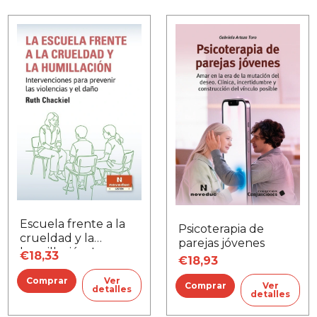
Escuela frente a la
Psicoterapia de
crueldad y la
parejas jóvenes
humillación, La
€18,33
€18,93
Ver
Ver
detalles
detalles