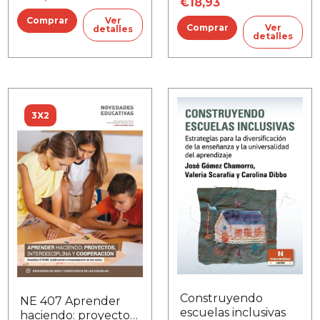
€18,93
Ver
Ver
detalles
detalles
3X2
Construyendo
NE 407 Aprender
escuelas inclusivas
haciendo: proyectos,