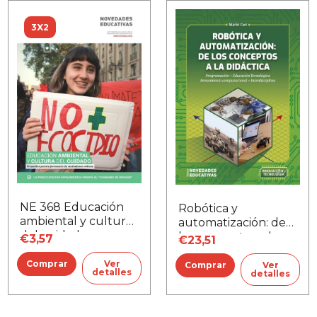
3X2
NE 368 Educación
Robótica y
ambiental y cultura
automatización: de
del cuidado
los conceptos a la
€3,57
€23,51
didáctica
Ver
Ver
detalles
detalles