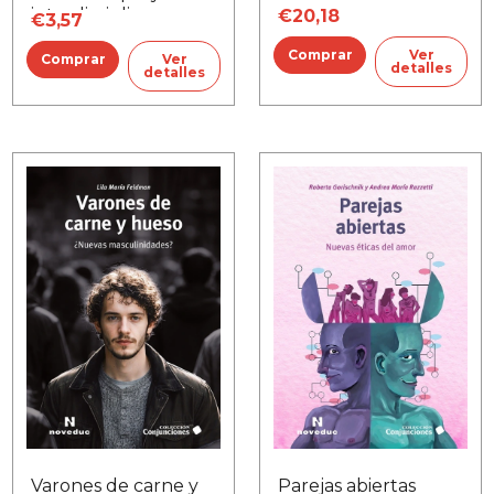
interdisciplina y
€20,18
€3,57
cooperación
Ver
Ver
detalles
detalles
Varones de carne y
Parejas abiertas