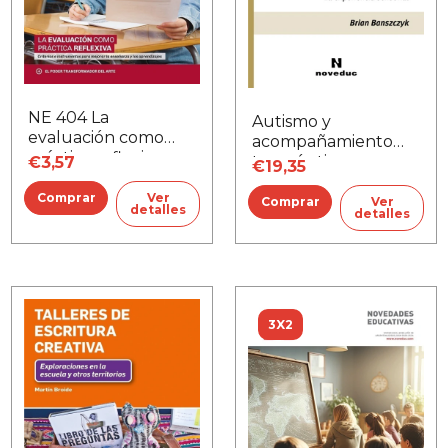
NE 404 La
Autismo y
evaluación como
acompañamiento
práctica reflexiva
terapéutico
€3,57
€19,35
Ver
Ver
detalles
detalles
3X2