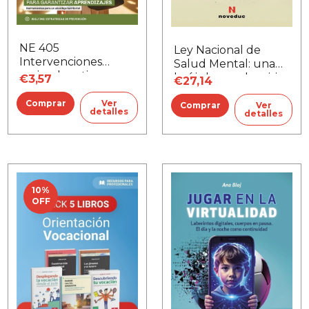
NE 405
Ley Nacional de
Intervenciones
Salud Mental: una
socioeducativas para
brújula para la crisis
€3,57
€27,14
garantizar
aprendizajes
Ver
Ver
detalles
detalles
10
%
OFF