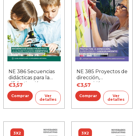
NE 385 Proyectos de
NE 386 Secuencias
dirección,
didácticas para la
supervisión y
alfabetización
€3,57
€3,57
asesoramiento
científica
Ver
Ver
detalles
detalles
3X2
3X2