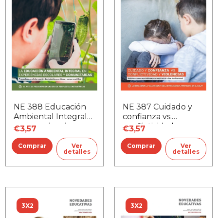
NE 388 Educación
NE 387 Cuidado y
Ambiental Integral
confianza vs.
en experiencias
conflictividad y
€3,57
€3,57
escolares y
violencia
comunitarias
Ver
Ver
detalles
detalles
3X2
3X2