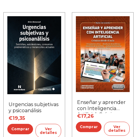
Enseñar y aprender
Urgencias subjetivas
con Inteligencia
y psicoanálisis
Artificial. Crónicas
€17,26
€19,35
desde el aula
Ver
Ver
detalles
detalles