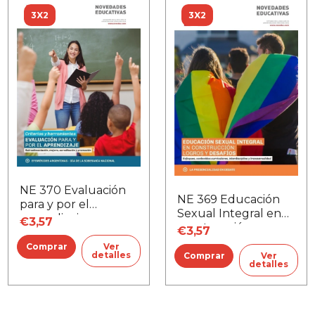
3X2
3X2
NE 370 Evaluación
NE 369 Educación
para y por el
Sexual Integral en
aprendizaje
€3,57
construcción
€3,57
Ver
detalles
Ver
detalles