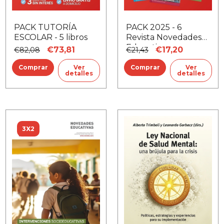
PACK TUTORÍA
PACK 2025 - 6
ESCOLAR - 5 libros
Revista Novedades
Educativas
€73,81
€17,20
€82,08
€21,43
Ver
Ver
detalles
detalles
3X2