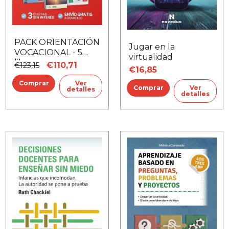
PACK ORIENTACIÓN
Jugar en la
VOCACIONAL - 5
virtualidad
libros
€110,71
€123,15
€16,85
Ver
Ver
detalles
detalles