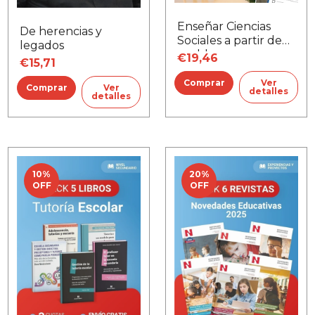
Enseñar Ciencias
De herencias y
Sociales a partir de
legados
problemas
€19,46
€15,71
Ver
Ver
detalles
detalles
10
%
20
%
OFF
OFF