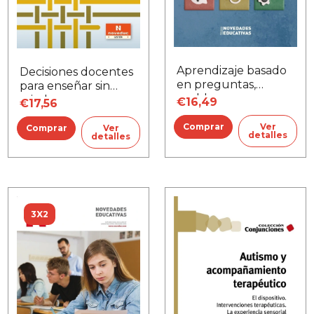
Aprendizaje basado
Decisiones docentes
en preguntas,
para enseñar sin
problemas y
miedo
€16,49
€17,56
proyectos. Los tres
ABP
Ver
Ver
detalles
detalles
3X2