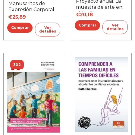
Proyecto anual. La
Manuscritos de
muestra de arte en
Expresión Corporal
el jardín
€20,18
€25,89
Ver
Ver
detalles
detalles
3X2