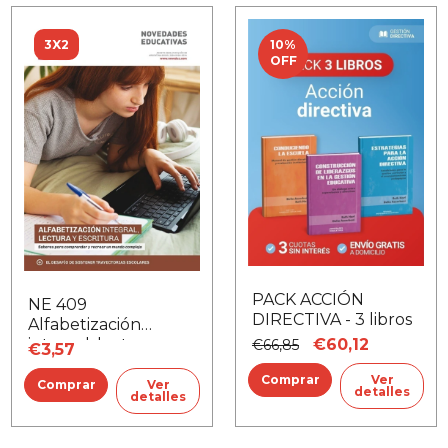
3X2
10
%
OFF
PACK ACCIÓN
NE 409
DIRECTIVA - 3 libros
Alfabetización
€60,12
integral, lectura y
€66,85
€3,57
escritura
Ver
Ver
detalles
detalles