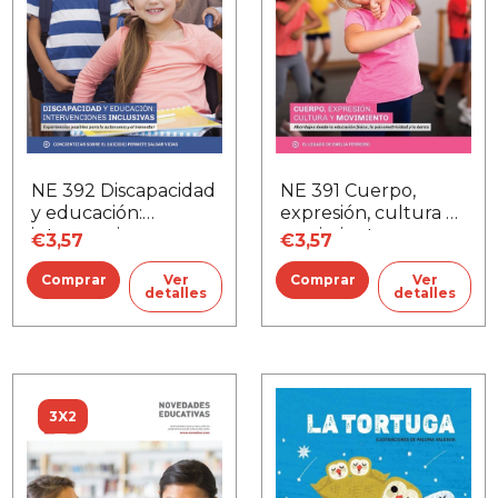
NE 391 Cuerpo,
NE 392 Discapacidad
expresión, cultura y
y educación:
movimiento
intervenciones
€3,57
€3,57
inclusivas
Ver
Ver
detalles
detalles
3X2