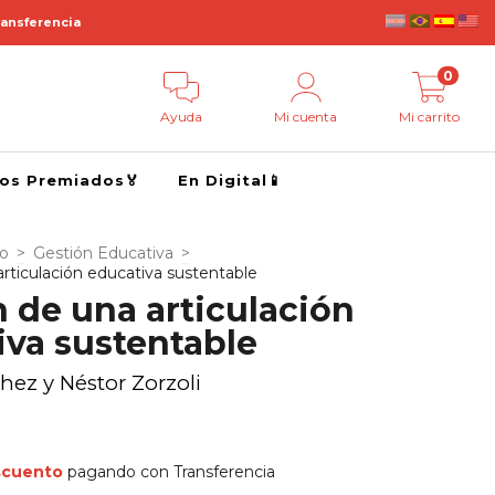
ransferencia
0
Ayuda
Mi cuenta
Mi carrito
ros Premiados🏅
En Digital📱
go
>
Gestión Educativa
>
rticulación educativa sustentable
 de una articulación
iva sustentable
hez y Néstor Zorzoli
scuento
pagando con Transferencia