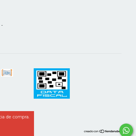
 -
cia de compra.