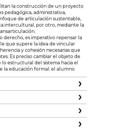
bilitan la construcción de un proyecto
s pedagógica, administrativa,
enfoque de articulación sustentable,
ca intercultural, por otro, mediante la
ransarticulación.
 derecho, es imperativo repensar la
le que supere la idea de vincular
 coherencia y cohesión necesarias que
ntes. Es preciso cambiar el objeto de
lo estructural del sistema hacia el
e la educación formal: el alumno.
de esta obra en la Feria del Libro
s vivencias, reflexiones y
istema educativo nos posiciona frente a
e sus trabajos más conocidos: el que lo
a serpiente mitológica policefálica
n Docencia Superior (UTN). Magíster