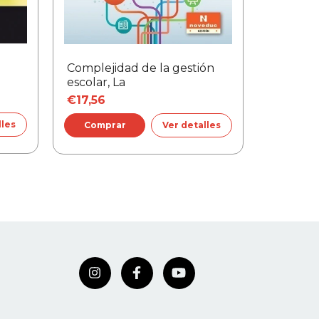
Complejidad de la gestión
Conduci
escolar, La
€17,56
€20,18
lles
Ver detalles