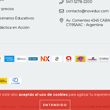
5411 5278-2200
cional
 precios
contacto@noveduc.com
cenarios Educativos
rayectoria y evaluación de los
Av. Corrientes 4345 CABA
C1195AAC - Argentina
dáctica en Acción
sus intersecciones con el PAI
DIMENSIONES DE LA GESTIÓN-
ensión pedagógico-didáctica
o desafío
 este sitio
aceptás el uso de cookies
para agilizar tu experien
s
ENTENDIDO
ógico
 reservados.
Defensa de las y los consumidores. Para reclamos
ingrese aquí