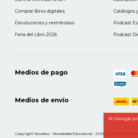
- Algunas variables para el debate institu
Comprar libros digitales
Catálogos y
- Aspectos a considerar
- Vinculaciones interinstitucionales
Devoluciones y reembolsos
Podcast Es
- Criterios e insumos de seguimiento de t
acuerdos estrategias antes mencionadas
Feria del Libro 2026
Podcast Di
De proyectos y estrategias
El Proyecto de evaluación institucional y 
SEGUNDA PARTE
LA ARTICULACIÓN EN LAS DISTINTAS 
Medios de pago
CONDUCCIÓN
Capítulo 6. La articulación en la dim
Los actuales desafíos de la enseñanza
Medios de envío
ACTIVIDAD INICIAL
La articulación pedagógico-didáctica com
La articulación curricular
Al navegar por
La articulación en las metodologías
La articulación de las prácticas evaluativa
La articulación y el asesoramiento pedag
Copyright Noveduc - Novedades Educativas - 2026. Todos los derechos