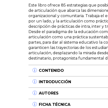
Este libro ofrece 85 estrategias que posi
de articulación que abarca las dimensione
organizacional y comunitaria. Trabaja el 
por un lado, y la articulación como prácti
descripción de prácticas de intra, inter y t
Desde el paradigma de la educación como
articulación como una práctica sustentab
partes, para dar al sistema educativo la
garanticen las trayectorias de los estudia
articulación, desplazando la mirada desde 
destinatario, protagonista fundamental d
CONTENIDO
Mirá ahora en Youtube la presentación 
INTRODUCCIÓN
(Mayo 2017)
Empezar a plasmar en estas hojas tantísima
AUTORES
Prólogo.
experiencias sobre la articulación en el s
Sandra Pederzolli
un desafío similar al de Hércules y uno d
Néstor Zorzoli
FICHA TÉCNICA
enfrentó enfrentar a la Hidra de Lerna. Es
Profesor de Química (UBA). Profesor e