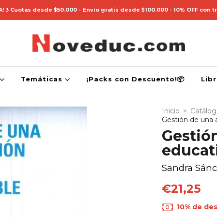
! 3 Cuotas desde $50.000 - Envío gratis desde $100.000 - 10% OFF con t
Temáticas
¡Packs con Descuento!📦
Lib
Inicio
>
Catálo
Gestión de una a
Gestión
educat
Sandra Sánc
€21,25
10% de de