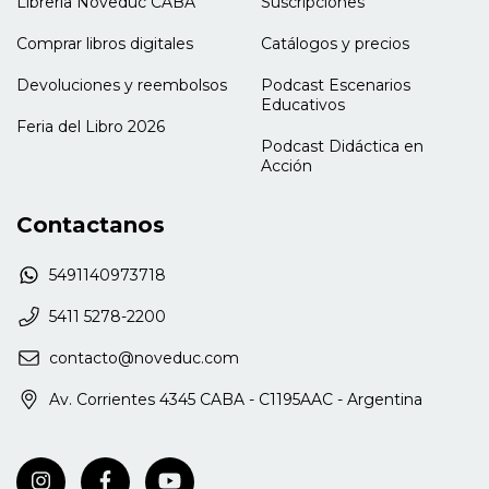
Librería Noveduc CABA
Suscripciones
Asociación de Profesionales en Técnicas y
Lenguajes Corporales (APTELEC). A través de sus
Comprar libros digitales
Catálogos y precios
innumerables charlas, talleres, cursos,
conferencias, artículos y libros, la Expresión
Devoluciones y reembolsos
Podcast Escenarios
Corporal y su enfoque sistémico tuvo vasta
Educativos
Feria del Libro 2026
repercusión en ámbitos artísticos, terapéuticos y
Podcast Didáctica en
educativos en la Argentina, así como en
Acción
Latinoamérica, España, Israel, Estados Unidos y
Japón, siendo convocada por multiplicidad de
Contactanos
asociaciones, escuelas e instituciones para
desplegar su labor.
5491140973718
5411 5278-2200
contacto@noveduc.com
Av. Corrientes 4345 CABA - C1195AAC - Argentina