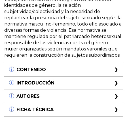
identidades de género, la relación
subjetividad/colectividad y la necesidad de
replantear la presencia del sujeto sexuado según la
normativa masculino-femenino, todo ello asociado a
diversas formas de violencia. Esa normativa se
mantiene regulada por el patriarcado heterosexual
responsable de las violencias contra el género
mujer organizadas según mandatos varoniles que
requieren la construcción de sujetos subordinados.
CONTENIDO
PARTE I. VÍCTIMAS Y DISCRIMINACIÓN
INTRODUCCIÓN
01. La víctima: generalidades introductorias
02. La discriminación sexual
La práctica masculina de violar es un quehacer que
AUTORES
03. La diversidad en las organizaciones familiares
los varones comparten con los orangutanes y los
04. La discriminación de la mujer en América Latina
gorilas; estos simios son los grandes violadores de las
Eva Giberti
FICHA TÉCNICA
05. La niña
praderas africanas, a diferencia de los chimpancés,
Licenciada en Psicología (UBA). Asistente Social
06. Violencia contra las mujeres
que ejercen la violencia familiar con las hembras del
(Facultad de Derecho -UBA). Doctora Honoris
Título:
Mujeres y violencias
07. Violencia familiar es delito, no enfermedad
clan, pero raramente las violan (Wrangham, 1997).
causa en Psicología (Universidad Nacional de