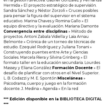
en la gestión directiva. Gabriel González y Fernanda
Hermida » El proyecto estratégico de supervisión.
Sandra Sánchez y Néstor Zorzoli » Cruces posibles
para pensar la figura del supervisor en el sistema
educativo. Marina Chaves y Romina Gallo » El
equipo directivo y la evaluación. Mariana Damonte
Convergencia entre disciplinas
» Método de
proyectos. Antoni Zabala Vidiella y Laia Arnau
Belmonte » Crónica de un torneo de técnicas de
estudio. Ezequiel Rodríguez y Juliana Tonani »
Construyendo puentes entre Arte y Ciencias
Sociales. Marcela Riera y Silvina Grinberg » El
formato taller en la educación secundaria. Lourdes
Massey y Eliana González
Formación Docente
» El
desafío de planificar con otros en el Nivel Superior.
L. B. Codazzi y M. E. Spontón
Misceláneas
»
Psicodrama, cuerpo y juego en la formación
docente. J. Medina » Agenda » En la red
*** Edición disponible en la
BIBLIOTECA DIGITAL
***