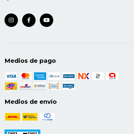
Educativa. Publicó diversos artículos acerca de la
gestión educativa. Ha participado como
conferencista en numerosos congresos y dictado
talleres y seminarios en distintas provincias de
Argentina.
Sandra Sánchez
Licenciada en Calidad de la Gestión Educativa
(USAL). Profesora de enseñanza primaria. Maestra
especializada en la enseñanza de adolescentes y
Medios de pago
adultos. Abogada (Universidad Siglo XXI). Ha
escrito en coautoría los libros "Cómo concursar
cargos directivos y de supervisión"; "Gestión de
una articulación educativa sustentable";
"Didáctica de la gestión-conducción" y "Gestión
de la Evaluación Integral" (Noveduc). Posee una
Medios de envío
extensa trayectoria en gestión educativa, desde
el desempeño en cargo de Inspectores de
Enseñanza en la provincia de Buenos Aires, y es
codirectora de la Consultora Integral de Gestión
Educativa. Publicó diversos artículos acerca de la