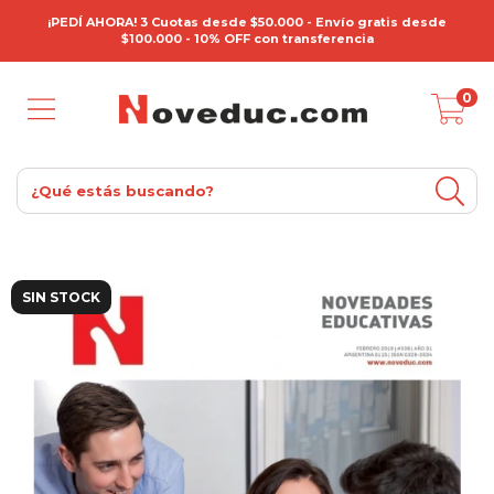
¡PEDÍ AHORA! 3 Cuotas desde $50.000 - Envío gratis desde
$100.000 - 10% OFF con transferencia
0
SIN STOCK