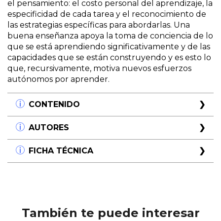
el pensamiento: el costo personal del aprendizaje, la
especificidad de cada tarea y el reconocimiento de
las estrategias específicas para abordarlas. Una
buena enseñanza apoya la toma de conciencia de lo
que se está aprendiendo significativamente y de las
capacidades que se están construyendo y es esto lo
que, recursivamente, motiva nuevos esfuerzos
autónomos por aprender.
CONTENIDO
Capítulo 1
AUTORES
El pensamiento estratégico y los niños del nivel
inicial y primeros años escolares
Alfredo Gadino
FICHA TÉCNICA
Capítulo 2
Maestro uruguayo que concibe la tarea de
Los padres y los docentes en la construcción del
enseñar como un espacio tenso, complejo, de
Título:
Prácticas de pensamiento con niños
pensamiento reflexivo
fuerzas enfrentadas. La función de enseñar se
de 3 a 7 años
Capítulo 3
ubica, para él, en medio de concepciones
Subtítulo:
Acciones motivadoras y proyectos
Prácticas de pensamiento estratégico
pedagógicas, filosóficas, psicológicas,
grupales (73)
Capítulo 4
antropológicas y políticas que entrañan opciones,
También te puede interesar
Proyecto: Abrir cabezas
muchas veces contradictorias. Pero la escuela es
Autor/es:
Alfredo Gadino