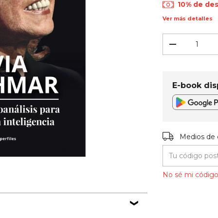
10% de de
Ver más detalles
E-book dis
Entregas para el
Medios de 
No sé mi código