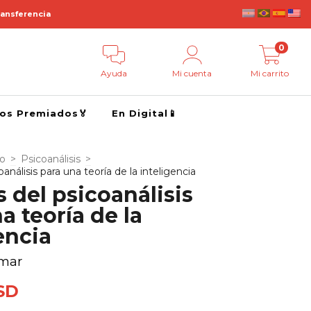
ransferencia
0
Ayuda
Mi cuenta
Mi carrito
ros Premiados🏅
En Digital📱
go
>
Psicoanálisis
>
análisis para una teoría de la inteligencia
 del psicoanálisis
a teoría de la
encia
hmar
SD