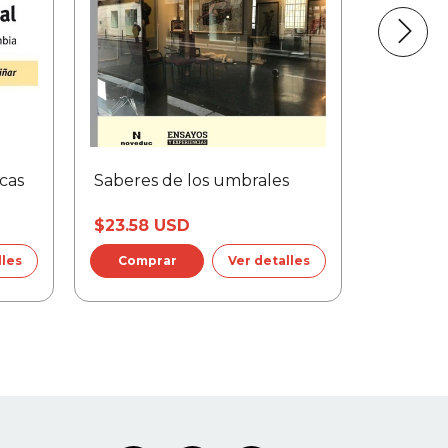
icas
Saberes de los umbrales
Consumo
drogas
$23.58 USD
$21.49
lles
Ver detalles