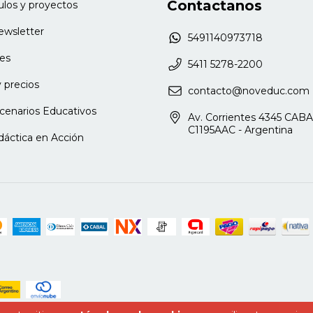
Contactanos
culos y proyectos
newsletter
5491140973718
es
5411 5278-2200
 precios
contacto@noveduc.com
cenarios Educativos
Av. Corrientes 4345 CABA
C1195AAC - Argentina
dáctica en Acción