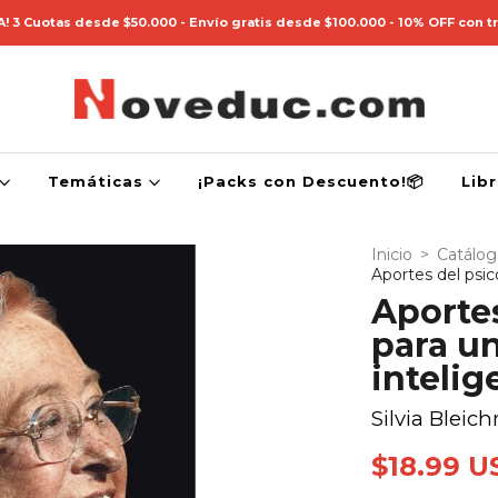
! 3 Cuotas desde $50.000 - Envío gratis desde $100.000 - 10% OFF con t
Temáticas
¡Packs con Descuento!📦
Lib
Inicio
>
Catálo
Aportes del psico
Aportes
para un
intelig
Silvia Bleic
$18.99 U