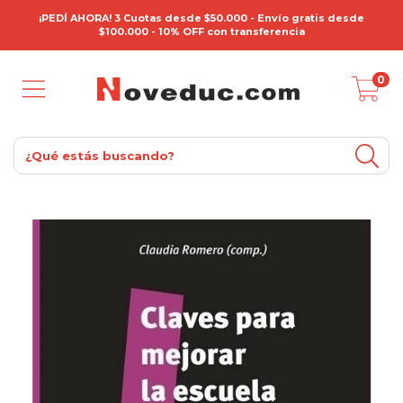
¡PEDÍ AHORA! 3 Cuotas desde $50.000 - Envío gratis desde
$100.000 - 10% OFF con transferencia
0