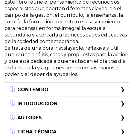
Este libro reúne el pensamiento de reconocidos
especialistas que aportan diferentes claves -en el
campo de la gestión, el currículo, la enseñanza, la
tutoría, la formación docente o el asesoramiento-
para repensar en forma integral la escuela
secundaria y acercarla a las necesidades educativas
de la sociedad contemporánea.
Se trata de una obra insoslayable, reflexiva y útil,
que reúne análisis, casos y propuestas para la acción
y que está dedicada a quienes hacen el día tras día
en la escuela y a quienes tienen en sus manos el
poder o el deber de ayudarlos.
CONTENIDO
Introducción
INTRODUCCIÓN
La mejora de la escuela secundaria. Claudia Romero
Primera parte. La gestión situada
La mejora en la escuela secundaria
AUTORES
Claudia Romero
Capítulo 1.
Claudia Romero
FICHA TÉCNICA
Escuela, melancolía y transición. Claudia Romero