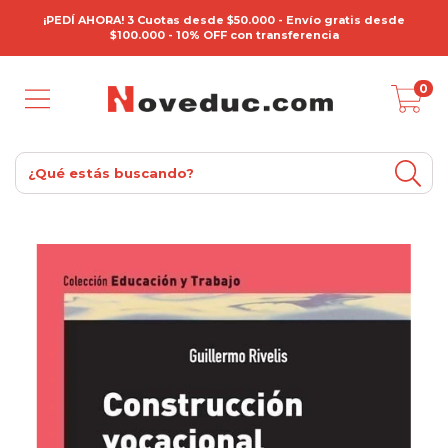
¡PEDÍ AHORA! 3 Cuotas desde $50.000 - Envío gratis desde
$100.000 - 10% OFF con transferencia
0