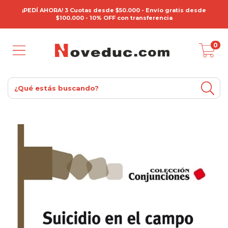
¡PEDÍ AHORA! 3 Cuotas desde $50.000 - Envío gratis desde
$100.000 - 10% OFF con transferencia
0