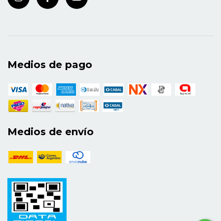
(dir.: Dr. Hernán Kesselman). Presidente del
Capítulo de Grupo y psicodrama: clínica y
dispositivos técnicos operativos para la salud
mental de la Asociación Argentina de Salud
Mental (AASM). Vocal titular de Capítulo de Salud
Medios de pago
Mental Infanto Juvenil en la asociación
mencionada.
Ana Clara Giménez
Licenciada en Psicología (UBA). Psicoanalista con
perspectiva de género. Especialista en Psicología
Clínica con orientación con Niños y Adolescentes
Medios de envío
(ColPsiBA). Especialista en Gestión en Salud
(UNLa). Doctoranda en Psicología (UBA). Jefa de
la Unidad de Salud Integral de las Adolescencias
en el Hospital Zonal General de Agudos Dr.
Eduardo Wilde. Referente de Adolescencia en la
Región Sanitaria VI del Ministerio de Salud de la
Provincia de Buenos Aires. Profesora adjunta en
la Cátedra 1 de Psicología Evolutiva. Adolescencia.