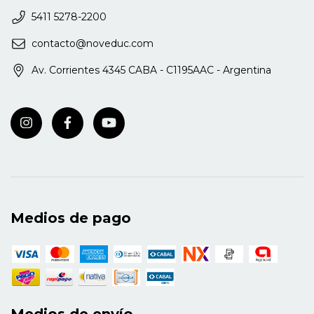
como docente de la cátedra de Residencia de la
5411 5278-2200
Facultad de Filosofía y Letras, UBA.
contacto@noveduc.com
Av. Corrientes 4345 CABA - C1195AAC - Argentina
Medios de pago
Medios de envío