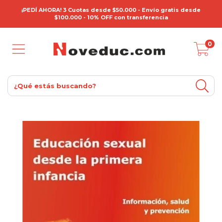
¡PEDÍ AHORA! 3 Cuotas desde $50.000 - Envío gratis desde
$100.000 - 10% OFF con transferencia
0