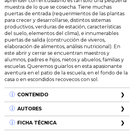
aprender con entusiasmo es tan sólo una pequeña
muestra de lo que se cosecha. Tiene muchas
puertas de entrada (requerimientos de las plantas
para crecer y desarrollarse, distintos sistemas
productivos, verduras de estación, características
del suelo, elementos del clima), e innumerables
puertas de salida (construcción de viveros,
elaboración de alimentos, análisis nutricional). En
este abrir y cerrar se encuentran maestros y
alumnos, padres e hijos, nietos y abuelos, familias y
escuelas. Queremos guiarlos en esta apasionante
aventura en el patio de la escuela, en el fondo de la
casa o en escondidos recovecos con sol.
CONTENIDO
Primera Parte Cada cual atiende su huerta
AUTORES
Los senderos iniciales
Miriam Kaufman
FICHA TÉCNICA
¿Se aprende investigando en una huerta?
Ingeniera agrónoma (UBA). Realizó sus estudios
Hortelano, a tu huerta
de posgrado en el área de la Didáctica de las
Título:
Huertas infantiles y escolares