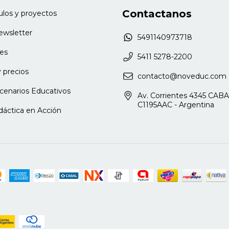
padecimiento infantil y juvenil
Contactanos
culos y proyectos
newsletter
5491140973718
ades. Licenciada de Ciencia Política.
 Formación Docente Continua en San
es
5411 5278-2200
a), área de Ciencias Sociales.
 precios
Nacional del Comahue, Centro Regional
contacto@noveduc.com
estigaciones en el campo de la
cenarios Educativos
Av. Corrientes 4345 CABA
l y las Ciencias Sociales.
C1195AAC - Argentina
dáctica en Acción
 Directora pedagógica del centro de
e grupos Red Lúdica. Profesora de
seminario de Tiempo Libre de la
Universidad Nacional de Rosario.
ca en institutos de formación docente
osario. Asesora pedagógica en
 ciudad de Rosario. Ha publicado
 temática del juego, la enseñanza y el