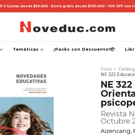
! 3 Cuotas desde $50.000 - Envío gratis desde $100.000 - 10% OFF con t
Temáticas
¡Packs con Descuento!📦
Lib
Inicio
>
Catálo
NE 322 Educación
NE 322 
Orienta
psicop
Revista N
Octubre 
Aizencang, F