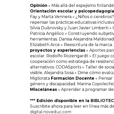
Opinión
» Más allá del espejismo finlan
Orientación escolar y psicopedagogía
Fay y Marta Vennera » ¿Niños o cerebros
repensar las prácticas educativas inclusi
Silvia Dubrovsky y Juan Javier Limberti »
Patricia Angélico » Construyendo subjeti
herramientas. Danisa Alejandra Maldonad
Elizabeth Arce » Reescritura de la marca
proyectos y experiencias
» Aportes para
escolar. Rodolfo Rozengardt » El juego c
cooperación como estrategia de resistenc
alternativos. CODASports » Taller de soci
visible. Alejandra Sosa » Dime cómo eval
Migliorata
Formación Docente
» Pensar 
género y discapacidad. Marina Copolechio
Misceláneas
» Aprender a programar des
*** Edición disponible en la
BIBLIOTEC
Suscribite ahora para leer en línea más d
digital.noveduc.com