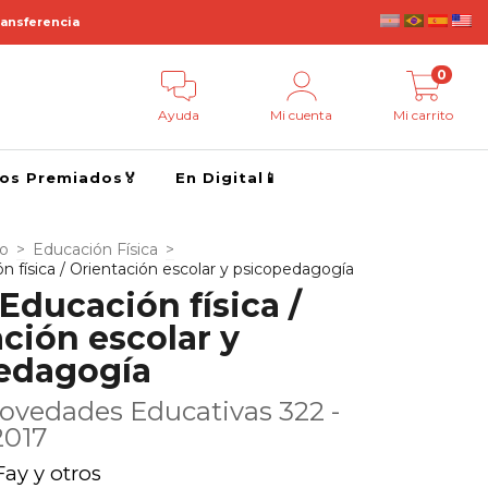
ransferencia
0
Ayuda
Mi cuenta
Mi carrito
ros Premiados🏅
En Digital📱
go
>
Educación Física
>
 física / Orientación escolar y psicopedagogía
Educación física /
ción escolar y
edagogía
ovedades Educativas 322 -
2017
ay y otros