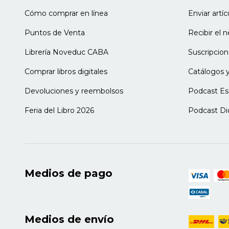
2019) y
Diez claves para comprender el 
(Noveduc, 2022).
Cómo comprar en línea
Enviar artí
Marina Copolechio Morand
Puntos de Venta
Recibir el 
Magíster en Ciencias Sociales y Humanid
Profesora interina en el Instituto de
Librería Noveduc CABA
Suscripcion
Carlos de Bariloche (Río Negro, Argentin
Comprar libros digitales
Catálogos y
Profesora interina en la Universidad 
Universitario Bariloche. Desarrolla inv
Devoluciones y reembolsos
Podcast Es
formación docente, la Educación Especia
Feria del Libro 2026
Podcast Di
Mónica Kac
Profesora en Ciencias de la Educación.
capacitación, recreación y animación d
Educación Preescolar. Profesora en el 
licenciatura de Educación Física de la 
Profesora en los trayectos de la prácti
Medios de pago
de Educación Inicial de la ciudad de R
instituciones de jardín maternal de la
numerosos artículos en relación con la
aprendizaje.
Medios de envío