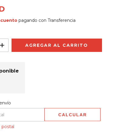
SD
scuento
pagando con Transferencia
ponible
 CP:
CAMBIAR CP
envío
CALCULAR
 postal