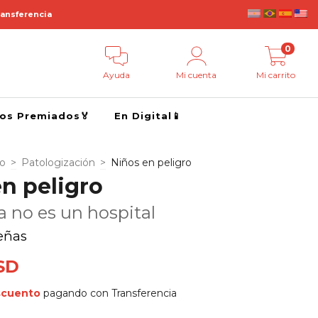
ransferencia
0
Ayuda
Mi cuenta
Mi carrito
ros Premiados🏅
En Digital📱
go
>
Patologización
>
Niños en peligro
n peligro
a no es un hospital
eñas
SD
scuento
pagando con Transferencia