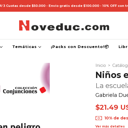
! 3 Cuotas desde $50.000 - Envío gratis desde $100.000 - 10% OFF con t
Temáticas
¡Packs con Descuento!📦
Lib
Inicio
>
Catálo
Niños e
La escuel
Gabriela Du
$21.49 U
10% de de
Ver más detalles