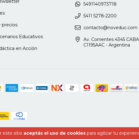
newsletter
5491140973718
ara profesores y padres
es
5411 5278-2200
 precios
contacto@noveduc.com
cenarios Educativos
Av. Corrientes 4345 CABA
C1195AAC - Argentina
dáctica en Acción
 este sitio
aceptás el uso de cookies
para agilizar tu experien