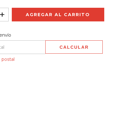
 CP:
CAMBIAR CP
envío
CALCULAR
 postal