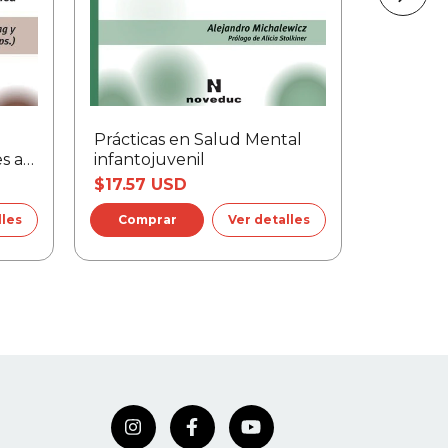
Prácticas en Salud Mental
Problem
s a
infantojuvenil
en las a
$17.57 USD
$23.58
lles
Ver detalles