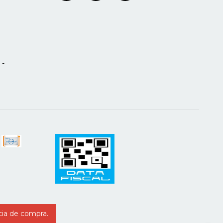
 -
cia de compra.