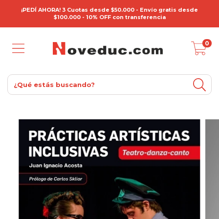
¡PEDÍ AHORA! 3 Cuotas desde $50.000 - Envío gratis desde
$100.000 - 10% OFF con transferencia
0