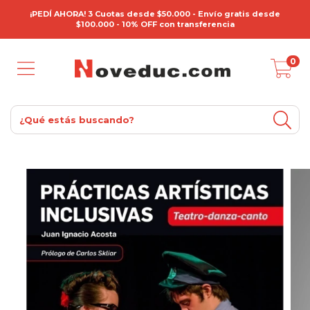
¡PEDÍ AHORA! 3 Cuotas desde $50.000 - Envío gratis desde
$100.000 - 10% OFF con transferencia
0