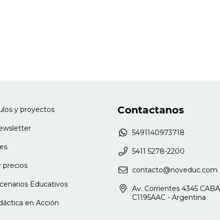
Contactanos
culos y proyectos
newsletter
5491140973718
es
5411 5278-2200
 precios
contacto@noveduc.com
cenarios Educativos
Av. Corrientes 4345 CABA
C1195AAC - Argentina
dáctica en Acción