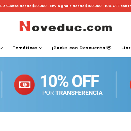
! 3 Cuotas desde $50.000 - Envío gratis desde $100.000 - 10% OFF con t
Temáticas
¡Packs con Descuento!📦
Lib