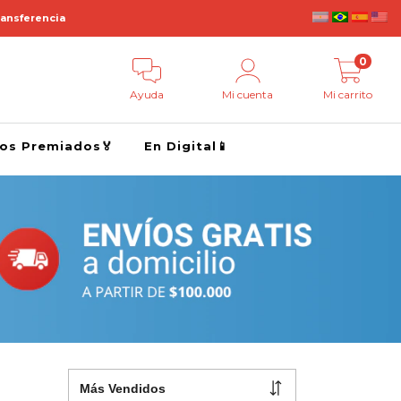
ransferencia
0
Ayuda
Mi cuenta
Mi carrito
ros Premiados🏅
En Digital📱