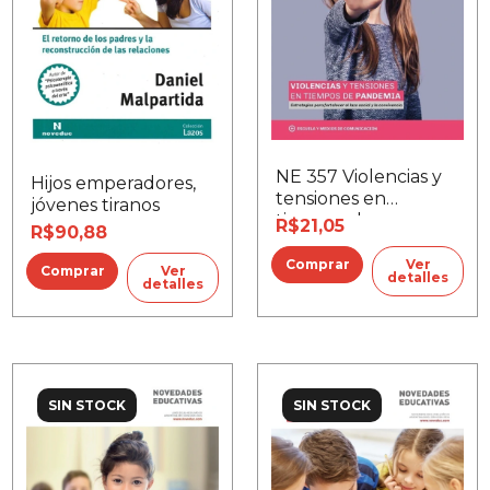
NE 357 Violencias y
Hijos emperadores,
tensiones en
jóvenes tiranos
tiempos de
R$21,05
R$90,88
pandemia
Ver
Ver
detalles
detalles
SIN STOCK
SIN STOCK