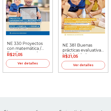
NE 330 Proyectos
NE 381 Buenas
con matemática /
prácticas evaluativas
Familia y escuela
R$21,05
| Solidaridad y
R$21,05
participación
Ver detalles
Ver detalles