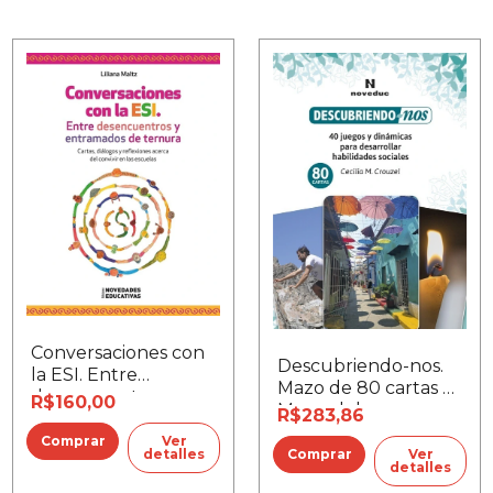
Conversaciones con
Descubriendo-nos.
la ESI. Entre
Mazo de 80 cartas +
desencuentros y
R$160,00
Manual de
R$283,86
entramados de
actividades
ternura
Ver
detalles
Ver
detalles