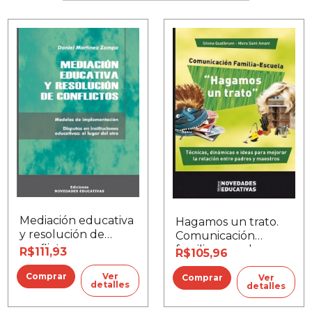
Mediación educativa
Hagamos un trato.
y resolución de
Comunicación
conflictos
familia-escuela
R$111,93
R$105,96
Ver
Ver
detalles
detalles