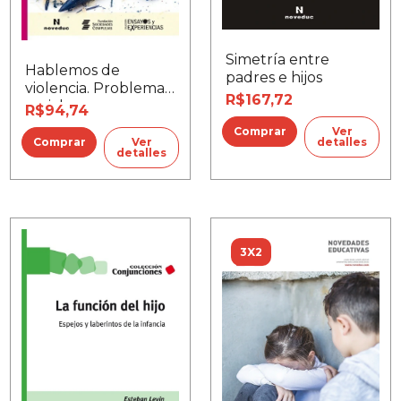
Simetría entre
Hablemos de
padres e hijos
violencia. Problemas
R$167,72
sociales que
R$94,74
atraviesan las
Ver
escuelas
Ver
detalles
detalles
3X2