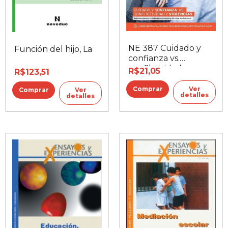
NE 387 Cuidado y
Función del hijo, La
confianza vs.
conflictividad y
R$21,05
R$123,51
violencia
Ver
Ver
detalles
detalles