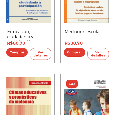
Mediación escolar
Educación,
ciudadanía y
participación
R$80,70
R$80,70
Ver
Ver
detalles
detalles
3X2