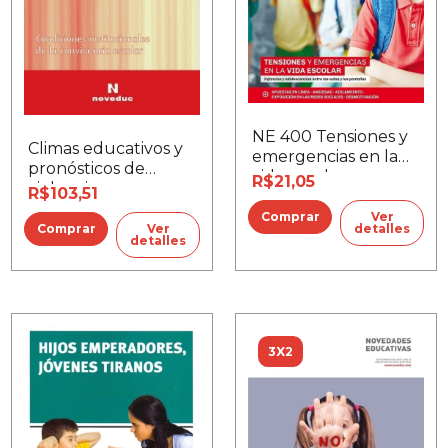
NE 400 Tensiones y
Climas educativos y
emergencias en la
pronósticos de
vida escolar
R$21,05
violencia
R$103,51
Ver
Ver
detalles
detalles
3X2