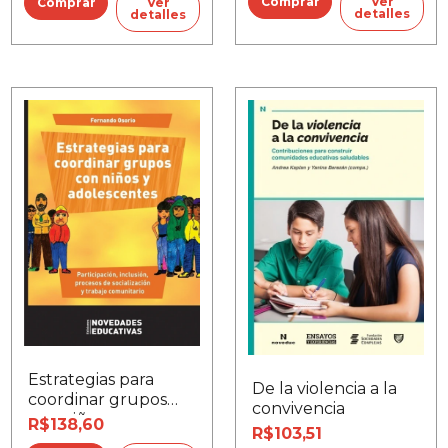
Ver
Ver
detalles
detalles
Estrategias para
De la violencia a la
coordinar grupos
convivencia
con niños y
R$138,60
R$103,51
adolescentes