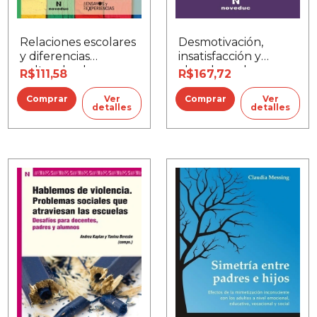
Relaciones escolares
Desmotivación,
y diferencias
insatisfacción y
culturales: la
abandono de
R$111,58
R$167,72
educación en
proyectos en los
perspectiva
jóvenes
Ver
Ver
detalles
detalles
intercultural