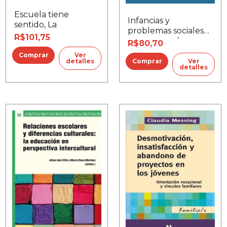
Escuela tiene
Infancias y
sentido, La
problemas sociales
R$101,75
en un mundo que
R$80,70
cambia
Ver
Ver
detalles
detalles