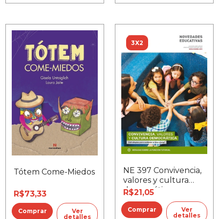
3X2
NE 397 Convivencia,
Tótem Come-Miedos
valores y cultura
democrática
R$21,05
R$73,33
Ver
Ver
detalles
detalles