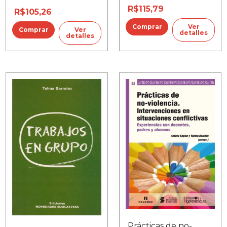
R$115,79
R$105,26
Ver
Ver
detalles
detalles
Prácticas de no-