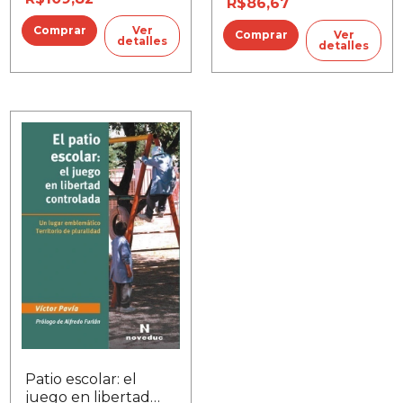
R$86,67
Ver
Ver
detalles
detalles
Patio escolar: el
juego en libertad