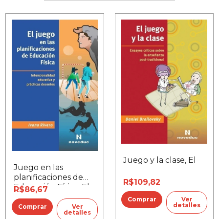
Juego y la clase, El
Juego en las
planificaciones de
R$109,82
Educación Física, El
R$86,67
Ver
detalles
Ver
detalles