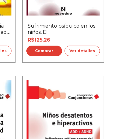
a.
Sufrimiento psíquico en los
dad
niños, El
R$125,26
lles
Ver detalles