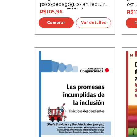
psicopedagógico en lectura
est
y escritura (DIPle)
R$105,96
R$1
Ver detalles