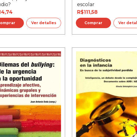
udio?
escolar
14,74
R$111,58
Ver detalles
Ver deta