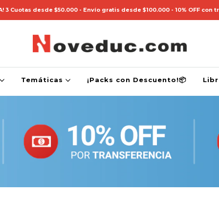
! 3 Cuotas desde $50.000 - Envío gratis desde $100.000 - 10% OFF con t
Temáticas
¡Packs con Descuento!📦
Lib