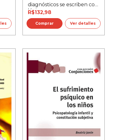
diagnósticos se escriben con
lápiz
R$132,98
lles
Ver detalles