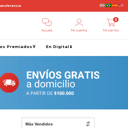
ransferencia
0
Ayuda
Mi cuenta
Mi carrito
ros Premiados🏅
En Digital📱