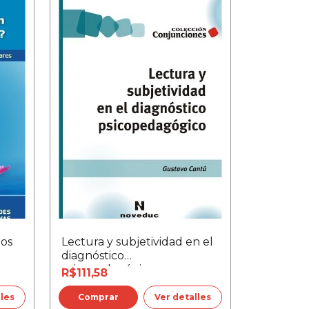
los
Lectura y subjetividad en el
diagnóstico
psicopedagógico
R$111,58
lles
Ver detalles