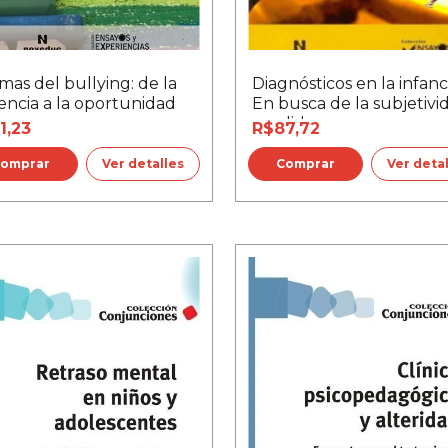
mas del bullying: de la
Diagnósticos en la infanci
encia a la oportunidad
En busca de la subjetivi
perdida
1,23
R$87,72
Ver detalles
Ver deta