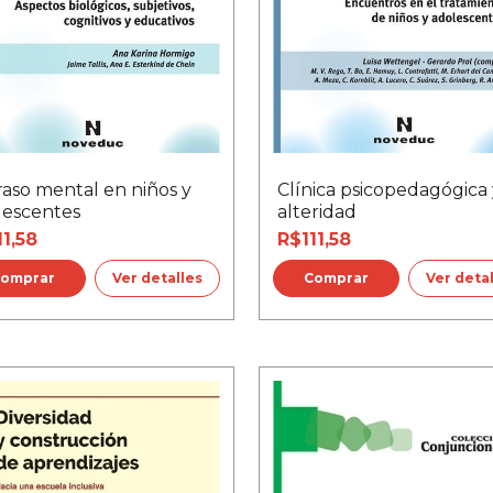
raso mental en niños y
Clínica psicopedagógica 
lescentes
alteridad
11,58
R$111,58
Ver detalles
Ver deta