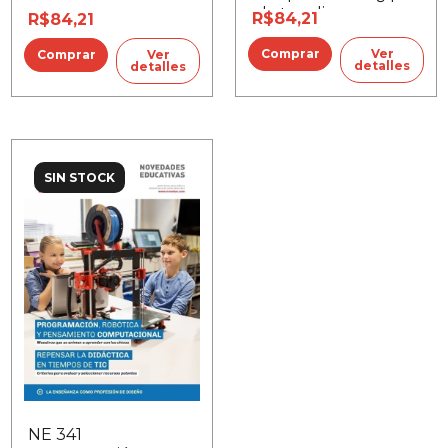
obstaculiza su
R$84,21
R$84,21
integración?
Ver
Ver
detalles
detalles
SIN STOCK
NE 341