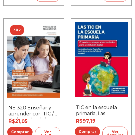
3X2
TIC en la escuela
NE 320 Enseñar y
primaria, Las
aprender con TIC /
Pedagogías del
R$97,19
R$21,05
cuidado
Ver
Ver