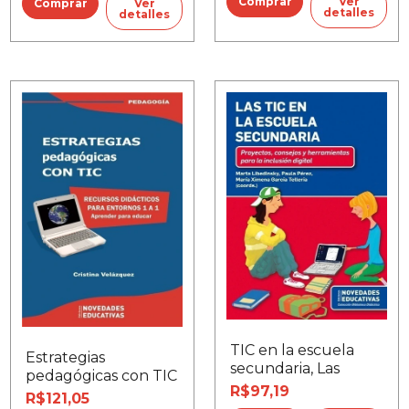
Ver
Ver
detalles
detalles
TIC en la escuela
Estrategias
secundaria, Las
pedagógicas con TIC
R$97,19
R$121,05