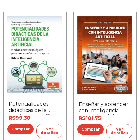
Potencialidades
Enseñar y aprender
didácticas de la
con Inteligencia
inteligencia artificial
Artificial. Crónicas
R$99,30
R$101,75
desde el aula
Ver
Ver
detalles
detalles