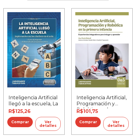
Inteligencia Artificial
Inteligencia Artificial,
llegó a la escuela, La
Programación y
Robótica en la
R$125,26
R$101,75
primera infancia
Ver
Ver
detalles
detalles