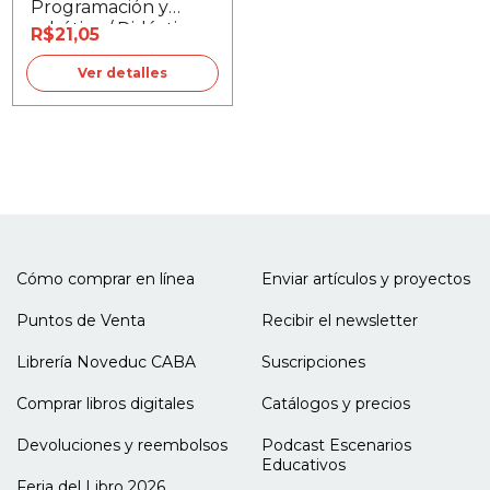
Programación y
robótica / Didáctica
R$21,05
en tiempos de TIC
Ver detalles
Cómo comprar en línea
Enviar artículos y proyectos
Puntos de Venta
Recibir el newsletter
Librería Noveduc CABA
Suscripciones
Comprar libros digitales
Catálogos y precios
Devoluciones y reembolsos
Podcast Escenarios
Educativos
Feria del Libro 2026