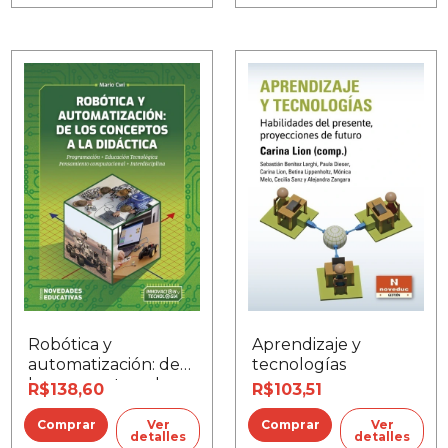
Robótica y
Aprendizaje y
automatización: de
tecnologías
los conceptos a la
R$138,60
R$103,51
didáctica
Ver
Ver
detalles
detalles