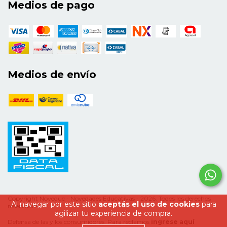
Medios de pago
Medios de envío
Copyright Noveduc - Novedades Educativas - 2026. Todos los derechos
Al navegar por este sitio
aceptás el uso de cookies
para
reservados.
agilizar tu experiencia de compra.
Defensa de las y los consumidores. Para reclamos
ingrese aquí