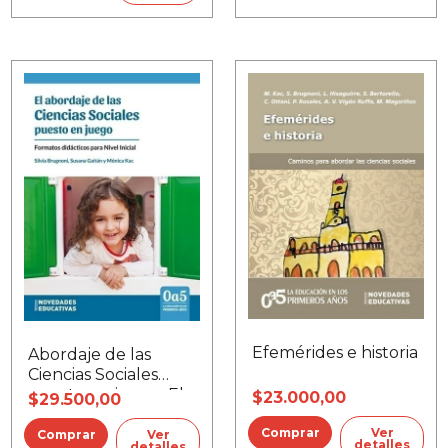
Efemérides e historia
Abordaje de las
Ciencias Sociales
puesto en juego, El
$23.000,00
$29.500,00
Ver
Ver
detalles
detalles