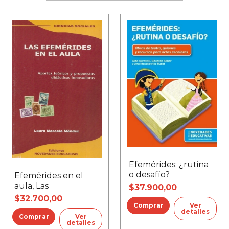
Efemérides: ¿rutina
o desafío?
Efemérides en el
aula, Las
$37.900,00
$32.700,00
Ver
detalles
Ver
detalles