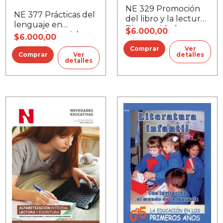
NE 329 Promoción
NE 377 Prácticas del
del libro y la lectura /
lenguaje en
Discapacidad y
$6.000,00
escenarios sociales y
$6.000,00
derechos
académicos
Ver
Ver
detalles
detalles