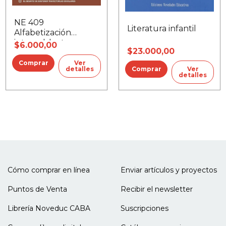
NE 409
Literatura infantil
Alfabetización
integral, lectura y
$6.000,00
$23.000,00
escritura
Ver
detalles
Ver
detalles
Cómo comprar en línea
Enviar artículos y proyectos
Puntos de Venta
Recibir el newsletter
Librería Noveduc CABA
Suscripciones