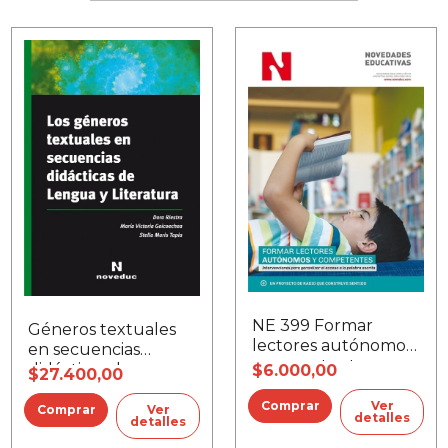
NE 399 Formar
Géneros textuales
lectores autónomos
en secuencias
y competentes
didácticas de
$6.000,00
$27.400,00
Lengua y Literatura,
Ver
Los
Ver
detalles
detalles