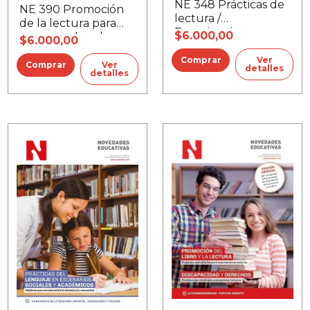
NE 348 Prácticas de
NE 390 Promoción
lectura /
de la lectura para
Experiencias no
$6.000,00
comprender el
$6.000,00
convencionales
mundo
Ver
Ver
detalles
detalles