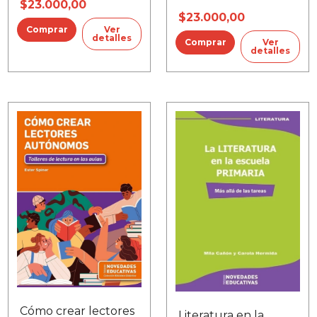
textos
$23.000,00
$23.000,00
Ver
detalles
Ver
detalles
Cómo crear lectores
Literatura en la