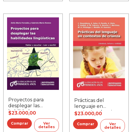
Proyectos para
Prácticas del
desplegar las
lenguaje en
habilidades
contextos de crianza
$23.000,00
$23.000,00
lingüisticas
Ver
Ver
detalles
detalles