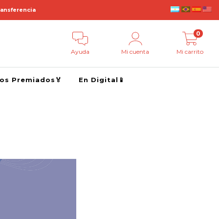
ransferencia
0
Ayuda
Mi cuenta
Mi carrito
ros Premiados🏅
En Digital📱