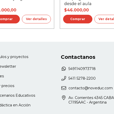
desde el aula
.000,00
$46.000,00
Ver detalles
Ver deta
Contactanos
culos y proyectos
newsletter
5491140973718
es
5411 5278-2200
 precios
contacto@noveduc.com
cenarios Educativos
Av. Corrientes 4345 CABA
C1195AAC - Argentina
dáctica en Acción