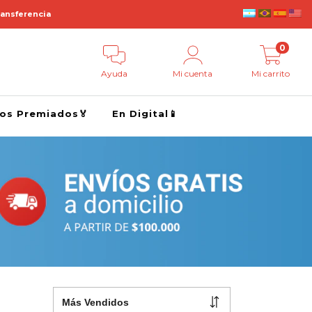
ransferencia
0
Ayuda
Mi cuenta
Mi carrito
ros Premiados🏅
En Digital📱