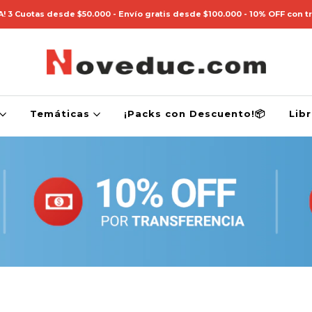
! 3 Cuotas desde $50.000 - Envío gratis desde $100.000 - 10% OFF con t
Temáticas
¡Packs con Descuento!📦
Lib