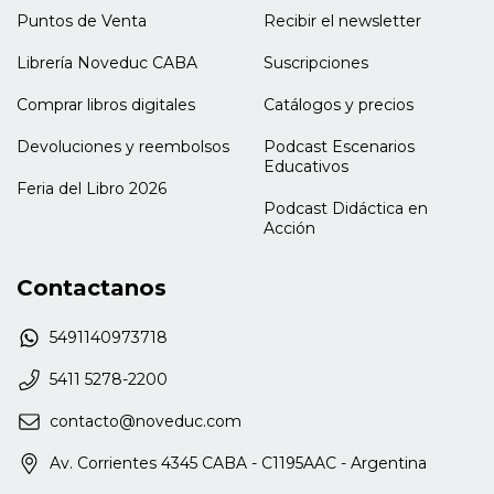
La tela donde se dibuja tu vida
Puntos de Venta
Recibir el newsletter
Crecer desde la adversidad. Tu capacidad resiliente
Librería Noveduc CABA
Suscripciones
Capítulo 7. Tu árbol genealógico familiar
Comprar libros digitales
Catálogos y precios
vocacional
Tu familia y sus ocupaciones
Devoluciones y reembolsos
Podcast Escenarios
Educativos
Capítulo 8. Tu itinerario vocacional
Feria del Libro 2026
Podcast Didáctica en
Caminos por recorrer
Acción
El reflejo de tu alma
Tus maestros de vida
Los signos en el camino
Contactanos
Capítulo 9. Tus habilidades
5491140973718
Tus talentos
5411 5278-2200
Habilidades motivadoras
Tenés múltiples inteligencias
contacto@noveduc.com
Confirmando tus inteligencias más desarrolladas
Av. Corrientes 4345 CABA - C1195AAC - Argentina
Capítulo 10. Tu potencial creativo