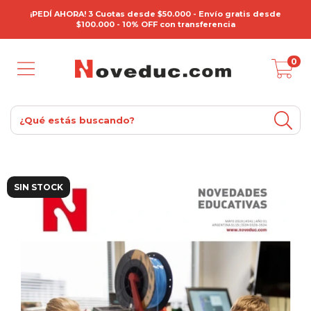
¡PEDÍ AHORA! 3 Cuotas desde $50.000 - Envío gratis desde
$100.000 - 10% OFF con transferencia
0
SIN STOCK