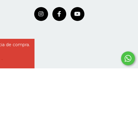
cia de compra.
 -