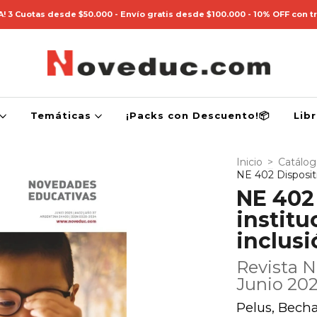
! 3 Cuotas desde $50.000 - Envío gratis desde $100.000 - 10% OFF con t
Temáticas
¡Packs con Descuento!📦
Lib
Inicio
>
Catálo
NE 402 Dispositiv
NE 402
institu
inclusi
Revista N
Junio 20
Pelus, Becha