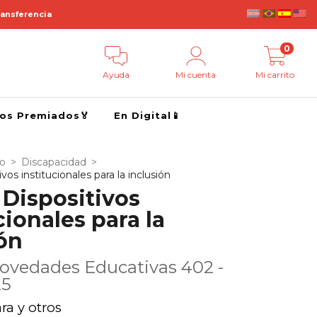
ransferencia
0
Ayuda
Mi cuenta
Mi carrito
ros Premiados🏅
En Digital📱
go
>
Discapacidad
>
os institucionales para la inclusión
 Dispositivos
cionales para la
ón
ovedades Educativas 402 -
25
ra y otros