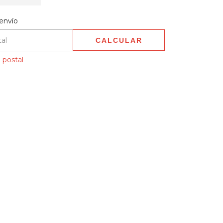
 CP:
CAMBIAR CP
envío
CALCULAR
 postal