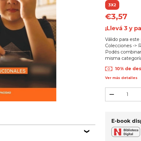
3X2
€3,57
¡Llevá 3 y p
Válido para este
Colecciones -> 
Podés combinar 
misma categoría
10% de de
Ver más detalles
E-book dis