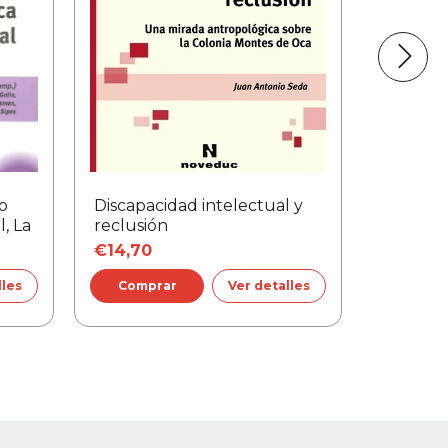
o
Discapacidad intelectual y
Retraso
, La
reclusión
adolesc
€14,70
€18,93
lles
Ver detalles