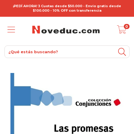
¡PEDÍ AHORA! 3 Cuotas desde $50.000 - Envío gratis desde
$100.000 - 10% OFF con transferencia
0