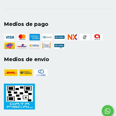
Buenos Aires, 2001); Habitantes de Babel. Política
y poética de la diferencia (con Jorge Larrosa,
Editorial Laertes, Barcelona, 2001); Derrida &
Educación (Editorial Autêntica, Belo Horizonte,
Medios de pago
2005); Pedagogía -improbable- de la diferencia
(DP&A Editores, Río de Janeiro, 2006); La
intimidad y la alteridad. Experiencias con la
palabra (Miño y Dávila, Buenos Aires, 2006);
Huellas de Derrida. Ensayos pedagógicos no
solicitados (con Graciela Frigerio, Editorial del
Estante, Buenos Aires, 2006); La educación -que
Medios de envío
es- del otro (Noveduc, Buenos Aires, 2007); Entre
pedagogía y literatura (con Jorge Larrosa, Miño y
Dávila, Buenos Aires, 2007); Experiencia y
alteridad en educación (con Jorge Larrosa, Homo
Sapiens, 2009); Conmover la educación (con
Magaldy Téllez, Noveduc, Buenos Aires, 2009); Lo
dicho, lo escrito y lo ignorado (Miño y Dávila, 2011,
Tercer premio nacional de ensayo); La escritura.
De la pronunciación a la travesía (Babel Editora,
2012) y Experiencias con la palabra (Wak Editora,