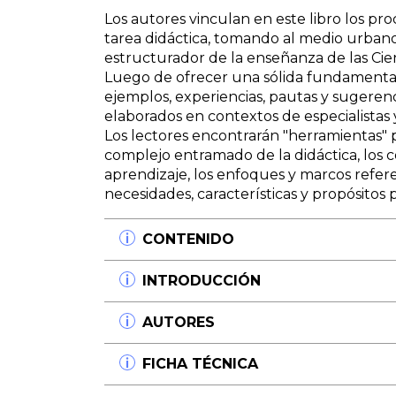
Los autores vinculan en este libro los proc
tarea didáctica, tomando al medio urban
estructurador de la enseñanza de las Cien
Luego de ofrecer una sólida fundamentac
ejemplos, experiencias, pautas y sugerenc
elaborados en contextos de especialistas 
Los lectores encontrarán "herramientas" 
complejo entramado de la didáctica, los 
aprendizaje, los enfoques y marcos referenc
necesidades, características y propósitos p
CONTENIDO
- La historia de la ciudad como recorrido h
INTRODUCCIÓN
- La historia de la ciudad en la escuela.
- La visita escolar a un museo.
Con este trabajo nos proponemos compart
AUTORES
- Las fuentes documentales.
desarrollando en municipios de la provinc
- Recursos y propuestas para la enseñanz
vinculamos los procesos de investigación h
Gabriela Augustowsky
FICHA TÉCNICA
al medio urbano (una ciudad) como eje 
Licenciada en Ciencias de la Educación 
Ciencias Sociales.
Didáctica (UBA). Suficiencia Investigad
Título:
Tras las huellas urbanas