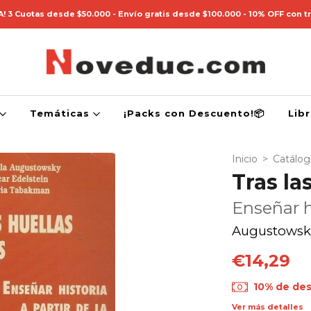
! 3 Cuotas desde $50.000 - Envío gratis desde $100.000 - 10% OFF con t
Temáticas
¡Packs con Descuento!📦
Lib
Inicio
>
Catálo
Tras la
Enseñar h
Augustowsky,
€14,29
10% de de
Ver más detalles