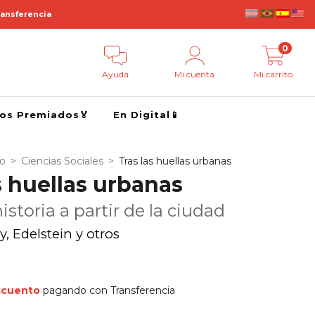
ransferencia
0
Ayuda
Mi cuenta
Mi carrito
ros Premiados🏅
En Digital📱
go
>
Ciencias Sociales
>
Tras las huellas urbanas
s huellas urbanas
istoria a partir de la ciudad
 Edelstein y otros
scuento
pagando con Transferencia