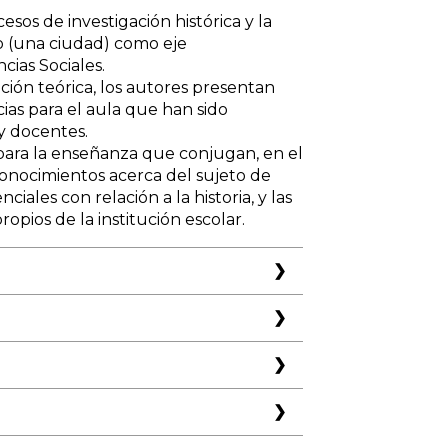
esos de investigación histórica y la
o (una ciudad) como eje
cias Sociales.
ión teórica, los autores presentan
ias para el aula que han sido
y docentes.
para la enseñanza que conjugan, en el
conocimientos acerca del sujeto de
iales con relación a la historia, y las
ropios de la institución escolar.
istoriográfico.
ir la experiencia que venimos
ia de Buenos Aires, en la que
a.
istórica y la tarea didáctica, tomando
estructurador de la enseñanza de
(UBA). Especialista y Magister en
ora en Bellas Artes (Universidad