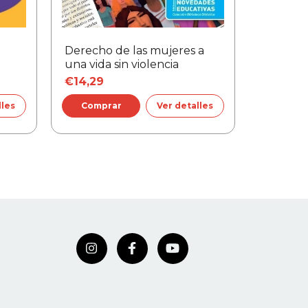
Derecho de las mujeres a
Historia 
una vida sin violencia
inicial, L
€14,29
€13,69
lles
Ver detalles