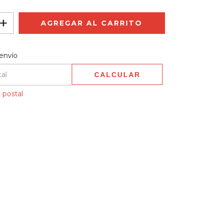
 CP:
CAMBIAR CP
envío
CALCULAR
 postal