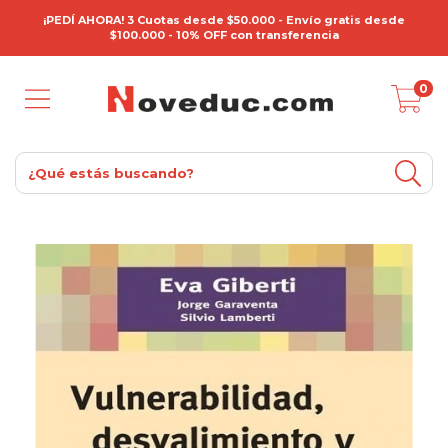
¡PEDÍ AHORA! 3 Cuotas desde $50.000 - Envío gratis desde
$100.000 - 10% OFF con transferencia
0