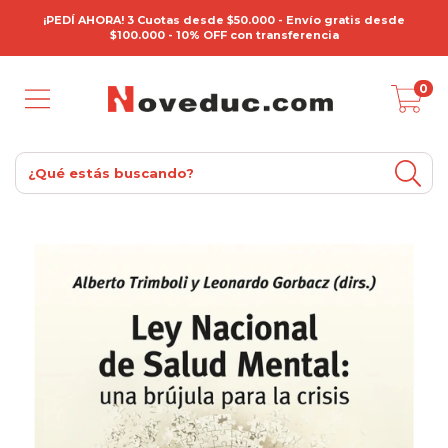
¡PEDÍ AHORA! 3 Cuotas desde $50.000 - Envío gratis desde
$100.000 - 10% OFF con transferencia
0