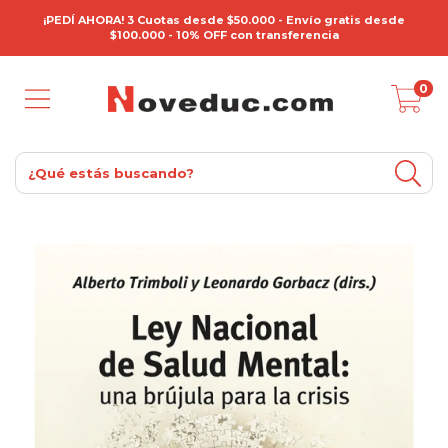
¡PEDÍ AHORA! 3 Cuotas desde $50.000 - Envío gratis desde
$100.000 - 10% OFF con transferencia
0