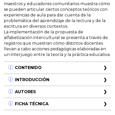
maestros y educadores comunitarios muestra cómo
se pueden articular ciertos conceptos teóricos con
experiencias de aula para dar cuenta de la
problemática del aprendizaje de la lectura y de la
escritura en diversos contextos.
La implementación de la propuesta de
alfabetización intercultural se presenta a través de
registros que muestran cómo distintos docentes
llevan a cabo acciones pedagógicas elaboradas en
un interjuego entre la teoría y la práctica educativa.
CONTENIDO
Módulo 1. Niños y niñas: todos iguales y
INTRODUCCIÓN
diferentes
Los niños y las niñas: los caminos de su desarrollo
En este libro se presenta una propuesta de
AUTORES
Saber y comprender: los caminos de la cognición
alfabetización intercultural que es el resultado de
Hablar y escuchar, los caminos del lenguaje
muchos años de investigación y trabajo de campo.
Adriana Silvestri
FICHA TÉCNICA
El encuentro de los niños y las niñas con la escuela
Se trata de una tarea realizada por un grupo de
Profesora en Letras y Doctora (UBA). Se ha
Puentes entre el hogar y la escuela
investigadores en colaboración con docentes,
dedicado a la Psicología del lenguaje, en especial
Título:
Niños y maestros por el camino de la