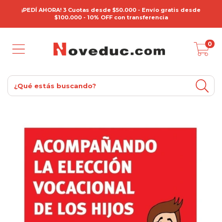
¡PEDÍ AHORA! 3 Cuotas desde $50.000 - Envío gratis desde
$100.000 - 10% OFF con transferencia
0