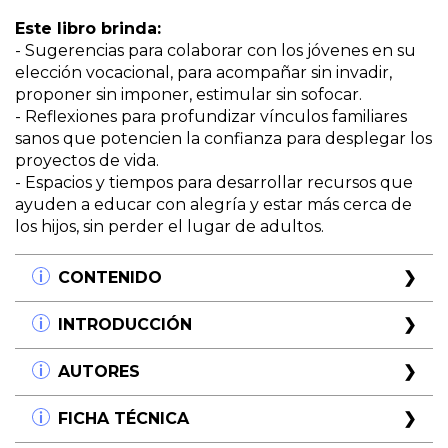
Este libro brinda:
- Sugerencias para colaborar con los jóvenes en su
elección vocacional, para acompañar sin invadir,
proponer sin imponer, estimular sin sofocar.
- Reflexiones para profundizar vínculos familiares
sanos que potencien la confianza para desplegar los
proyectos de vida.
- Espacios y tiempos para desarrollar recursos que
ayuden a educar con alegría y estar más cerca de
los hijos, sin perder el lugar de adultos.
CONTENIDO
Capítulo 1
INTRODUCCIÓN
El abismo generacional
Similitudes y diferencias entre las adolescencias de
Solo hay dos legados duraderos que podemos
AUTORES
los padres y los hijos
esperar dejar a nuestros hijos: uno, las raíces, y el
otro, las alas.
Cecilia M. Crouzel
FICHA TÉCNICA
Capítulo 2
Hodding Carter
Especialista en orientación vocacional. Dicta
Las etapas de la adolescencia