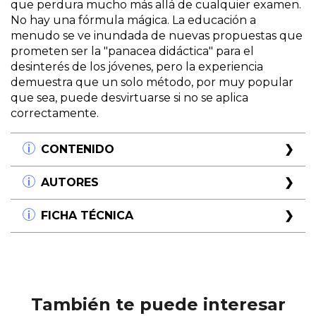
que perdura mucho más allá de cualquier examen.
No hay una fórmula mágica. La educación a
menudo se ve inundada de nuevas propuestas que
prometen ser la "panacea didáctica" para el
desinterés de los jóvenes, pero la experiencia
demuestra que un solo método, por muy popular
que sea, puede desvirtuarse si no se aplica
correctamente.
CONTENIDO
PRIMERA PARTE. Diez razones para un libro
AUTORES
sobre los tres ABP
Mónica Coronado
FICHA TÉCNICA
Las preguntas abren caminos para la curiosidad
Psicopedagoga, Licenciada y Profesora en
Lo tradicional, lo actual y lo que se pone de moda
Ciencias Psicopedagógicas; tiene un Postítulo en
Título:
Aprendizaje basado en preguntas,
Nutrir el hambre de descubrir
Investigación Educativa con Orientación Socio-
problemas y proyectos. Los tres ABP
De las estrategias didácticas hacia un enfoque
Antropológica (UNC); es especialista en Docencia
Subtítulo:
Despertar la curiosidad. El aula
estratégico de la enseñanza
Universitaria (UNCuyo), Magíster en Docencia
como laboratorio de ideas
El furor por un único ABP
Universitaria (UTN). Tiene estudios de posgrado
También te puede interesar
Una cultura escolar centrada en el estudiante y sus
en Orientación Familiar, Desarrollo Cognitivo,
Autor/es:
Mónica Coronado