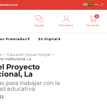
ransferencia
0
Ayuda
Mi cuenta
Mi carrito
ros Premiados🏅
En Digital📱
go
>
Educación Sexual Integral
>
to Institucional, La
el Proyecto
cional, La
as para trabajar con la
d educativa
tz