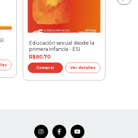
I.
Educación sexual desde la
NE 333 
primera infancia - ESI
Integral
ciencia,
R$80,70
R$21,05
lles
Ver detalles