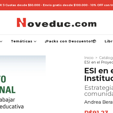
! 3 Cuotas desde $50.000 - Envío gratis desde $100.000 - 10% OFF con t
Temáticas
¡Packs con Descuento!📦
Lib
Inicio
>
Catálo
ESI en el Proyec
ESI en 
Institu
Estrategi
comunida
Andrea Bera
R$91,23