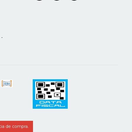
 -
cia de compra.