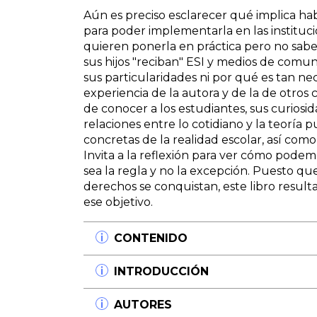
Aún es preciso esclarecer qué implica ha
para poder implementarla en las instituc
quieren ponerla en práctica pero no sabe
sus hijos "reciban" ESI y medios de comu
sus particularidades ni por qué es tan nece
experiencia de la autora y de la de otros 
de conocer a los estudiantes, sus curiosid
relaciones entre lo cotidiano y la teoría p
concretas de la realidad escolar, así como
Invita a la reflexión para ver cómo podem
sea la regla y no la excepción. Puesto qu
derechos se conquistan, este libro result
ese objetivo.
CONTENIDO
Capítulo 1
INTRODUCCIÓN
Normas y derechos: una historia de conquis
Capítulo 2
Referirse a la escuela en la actualidad 
AUTORES
Sentidos construidos alrededor de la Ley.
factores que la atraviesan y no solo enten