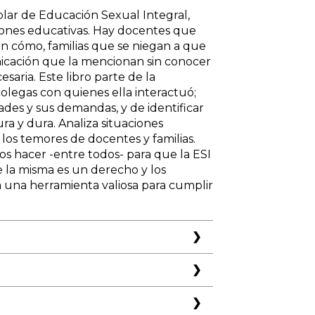
blar de Educación Sexual Integral,
iones educativas. Hay docentes que
n cómo, familias que se niegan a que
nicación que la mencionan sin conocer
saria. Este libro parte de la
colegas con quienes ella interactuó;
ades y sus demandas, y de identificar
ura y dura. Analiza situaciones
 los temores de docentes y familias.
os hacer -entre todos- para que la ESI
e la misma es un derecho y los
a una herramienta valiosa para cumplir
tas sociales y políticas públicas
supone tener en cuenta múltiples
 Claves para la puesta en práctica
derla desde lo institucional o lo