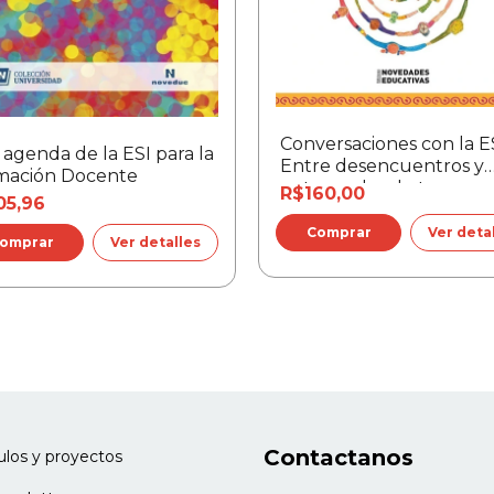
Conversaciones con la ES
agenda de la ESI para la
Entre desencuentros y
mación Docente
entramados de ternura
R$160,00
05,96
Ver deta
Ver detalles
Contactanos
culos y proyectos