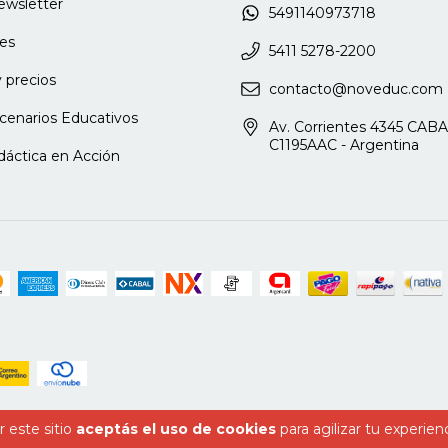
newsletter
5491140973718
es
5411 5278-2200
 precios
contacto@noveduc.com
cenarios Educativos
Av. Corrientes 4345 CABA
C1195AAC - Argentina
dáctica en Acción
 este sitio
aceptás el uso de cookies
para agilizar tu experien