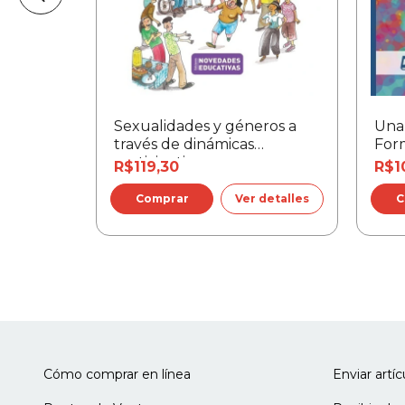
ción
Sexualidades y géneros a
Una 
través de dinámicas
For
participativas
R$119,30
R$1
detalles
Ver detalles
Cómo comprar en línea
Enviar artí