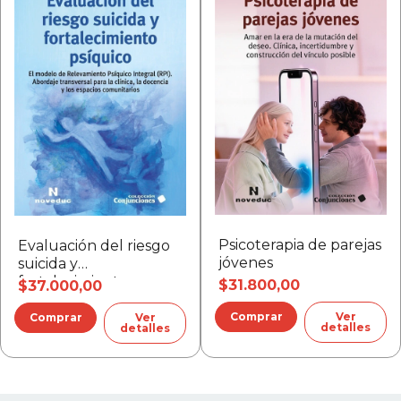
Psicoterapia de parejas
Evaluación del riesgo
jóvenes
suicida y
fortalecimiento
$31.800,00
$37.000,00
psíquico
Ver
Ver
detalles
detalles