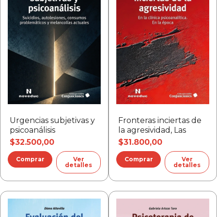
Urgencias subjetivas y
Fronteras inciertas de
psicoanálisis
la agresividad, Las
$32.500,00
$31.800,00
Ver
Ver
detalles
detalles