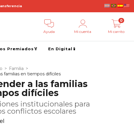
ransferencia
0
Ayuda
Mi cuenta
Mi carrito
ros Premiados🏅
En Digital📱
go
>
Familia
>
 familias en tiempos difíciles
der a las familias
pos difíciles
iones institucionales para
os conflictos escolares
el