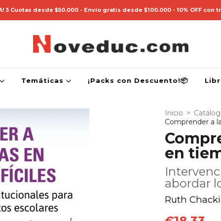
! 3 Cuotas desde $50.000 - Envío gratis desde $100.000 - 10% OFF con t
Temáticas
¡Packs con Descuento!📦
Lib
Inicio
>
Catálo
Comprender a las
Compren
en tiem
Intervenc
abordar l
Ruth Chacki
€18,33