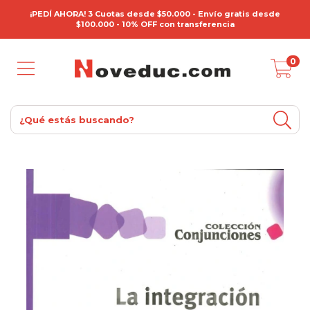
¡PEDÍ AHORA! 3 Cuotas desde $50.000 - Envío gratis desde
$100.000 - 10% OFF con transferencia
0